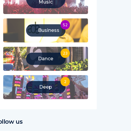
Music
52
Business
23
Dance
2
Deep
ollow us