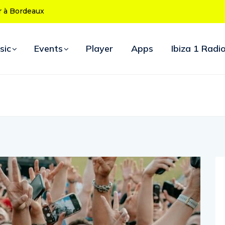
za fête ses 50 ans : le
es soirées d’ouverture
sic
Events
Player
Apps
Ibiza 1 Radi