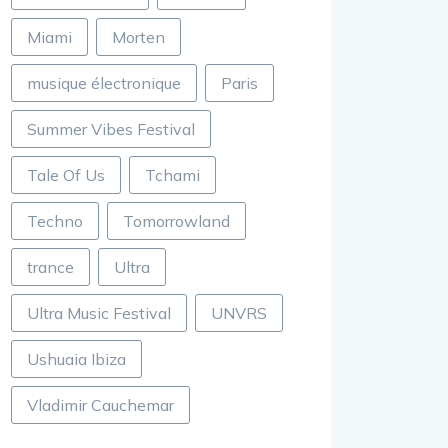
Miami
Morten
musique électronique
Paris
Summer Vibes Festival
Tale Of Us
Tchami
Techno
Tomorrowland
trance
Ultra
Ultra Music Festival
UNVRS
Ushuaia Ibiza
Vladimir Cauchemar