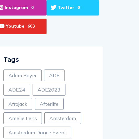
Instagram
Twitter
0
0
Youtube
603
Tags
Adam Beyer
ADE
ADE24
ADE2023
Afrojack
Afterlife
Amelie Lens
Amsterdam
Amsterdam Dance Event