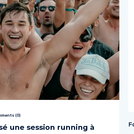
ments (
0
)
F
sé une session running à