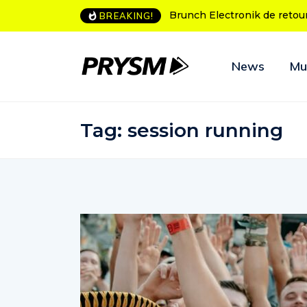
Brunch Electronik de retour à Bordeaux
L’Amnesia Ibi
BREAKING!
programme d
News
Mu
Tag:
session running