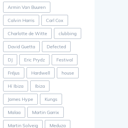
Armin Van Buuren
Calvin Harris
Carl Cox
Charlotte de Witte
clubbing
David Guetta
Defected
DJ
Eric Prydz
Festival
Fréjus
Hardwell
house
Hï Ibiza
Ibiza
James Hype
Kungs
Malaa
Martin Garrix
Martin Solveig
Meduza