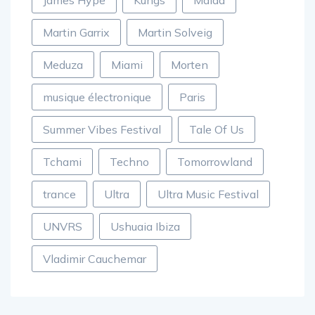
James Hype
Kungs
Malaa
Martin Garrix
Martin Solveig
Meduza
Miami
Morten
musique électronique
Paris
Summer Vibes Festival
Tale Of Us
Tchami
Techno
Tomorrowland
trance
Ultra
Ultra Music Festival
UNVRS
Ushuaia Ibiza
Vladimir Cauchemar