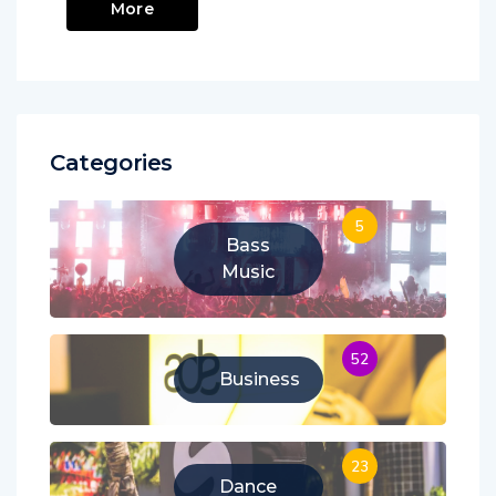
More
Categories
5
Bass
Music
52
Business
23
Dance