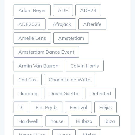
Adam Beyer
ADE
ADE24
ADE2023
Afrojack
Afterlife
Amelie Lens
Amsterdam
Amsterdam Dance Event
Armin Van Buuren
Calvin Harris
Carl Cox
Charlotte de Witte
clubbing
David Guetta
Defected
DJ
Eric Prydz
Festival
Fréjus
Hardwell
house
Hï Ibiza
Ibiza