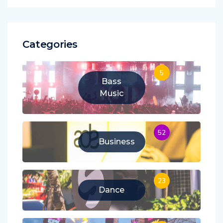
Categories
5
Bass
Music
52
Business
23
Dance