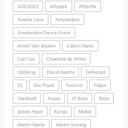
ADE2023
Afrojack
Afterlife
Amelie Lens
Amsterdam
Amsterdam Dance Event
Armin Van Buuren
Calvin Harris
Carl Cox
Charlotte de Witte
clubbing
David Guetta
Defected
DJ
Eric Prydz
Festival
Fréjus
Hardwell
house
Hï Ibiza
Ibiza
James Hype
Kungs
Malaa
Martin Garrix
Martin Solveig