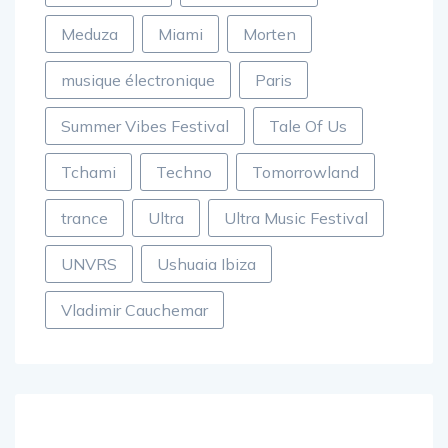
Meduza
Miami
Morten
musique électronique
Paris
Summer Vibes Festival
Tale Of Us
Tchami
Techno
Tomorrowland
trance
Ultra
Ultra Music Festival
UNVRS
Ushuaia Ibiza
Vladimir Cauchemar