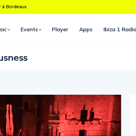
 50 ans : le
 d’ouverture
sic
Events
Player
Apps
Ibiza 1 Radi
usness