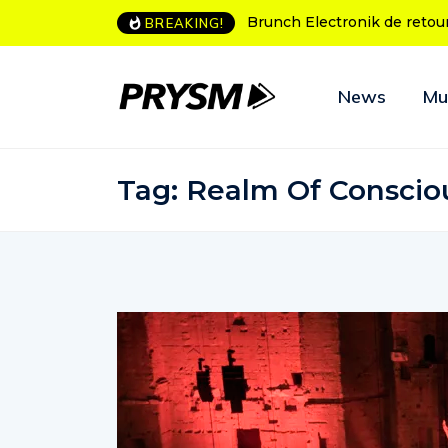
runch Electronik de retour à Bordeaux
L’Amnesia Ibiza fête ses
BREAKING!
programme des soirées
News
Mu
Tag:
Realm Of Conscio