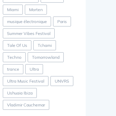
Miami
Morten
musique électronique
Paris
Summer Vibes Festival
Tale Of Us
Tchami
Techno
Tomorrowland
trance
Ultra
Ultra Music Festival
UNVRS
Ushuaia Ibiza
Vladimir Cauchemar