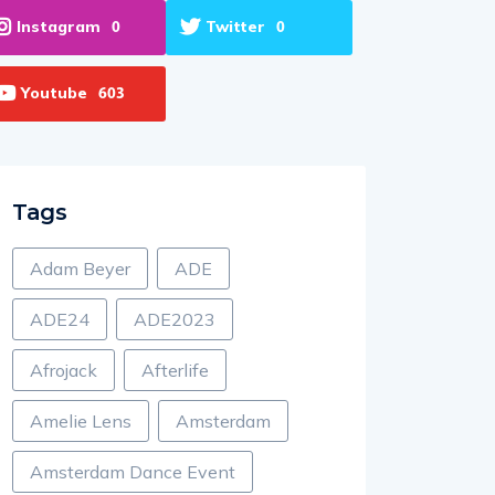
Instagram
Twitter
0
0
Youtube
603
Tags
Adam Beyer
ADE
ADE24
ADE2023
Afrojack
Afterlife
Amelie Lens
Amsterdam
Amsterdam Dance Event