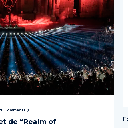
Comments (
0
)
F
let de “Realm of