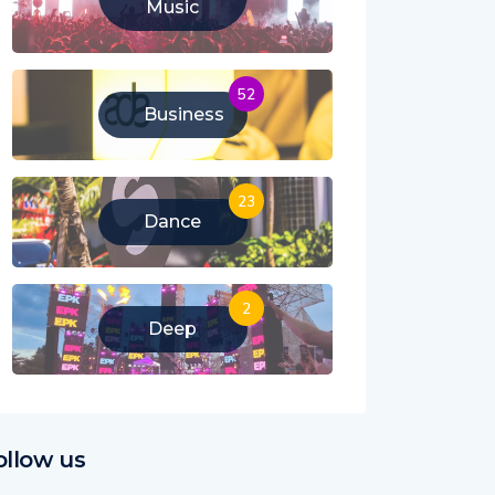
Music
52
Business
23
Dance
2
Deep
ollow us