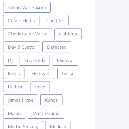
Armin Van Buuren
Calvin Harris
Carl Cox
Charlotte de Witte
clubbing
David Guetta
Defected
DJ
Eric Prydz
Festival
Fréjus
Hardwell
house
Hï Ibiza
Ibiza
James Hype
Kungs
Malaa
Martin Garrix
Martin Solveig
Meduza