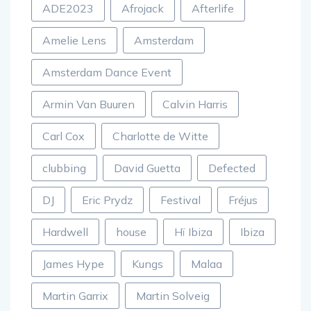
ADE2023
Afrojack
Afterlife
Amelie Lens
Amsterdam
Amsterdam Dance Event
Armin Van Buuren
Calvin Harris
Carl Cox
Charlotte de Witte
clubbing
David Guetta
Defected
DJ
Eric Prydz
Festival
Fréjus
Hardwell
house
Hï Ibiza
Ibiza
James Hype
Kungs
Malaa
Martin Garrix
Martin Solveig