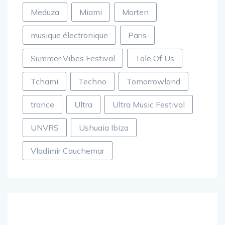
Meduza
Miami
Morten
musique électronique
Paris
Summer Vibes Festival
Tale Of Us
Tchami
Techno
Tomorrowland
trance
Ultra
Ultra Music Festival
UNVRS
Ushuaia Ibiza
Vladimir Cauchemar