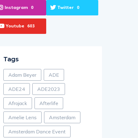
Instagram
Twitter
0
0
Youtube
603
Tags
Adam Beyer
ADE
ADE24
ADE2023
Afrojack
Afterlife
Amelie Lens
Amsterdam
Amsterdam Dance Event