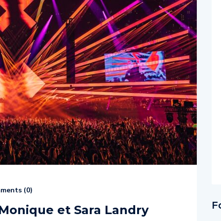
ments (
0
)
F
s Monique et Sara Landry