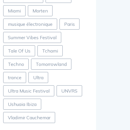
Miami
Morten
musique électronique
Paris
Summer Vibes Festival
Tale Of Us
Tchami
Techno
Tomorrowland
trance
Ultra
Ultra Music Festival
UNVRS
Ushuaia Ibiza
Vladimir Cauchemar