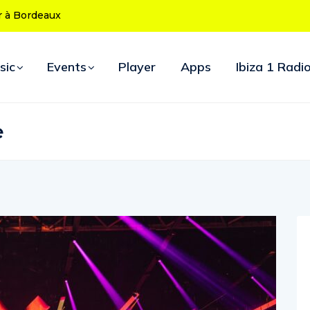
 ans : le
ouverture
sic
Events
Player
Apps
Ibiza 1 Radi
e