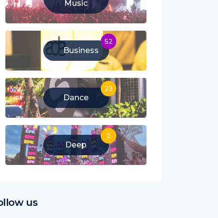
Music
52
Business
23
Dance
2
Deep
ollow us