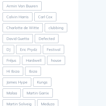
Armin Van Buuren
Calvin Harris
Carl Cox
Charlotte de Witte
clubbing
David Guetta
Defected
DJ
Eric Prydz
Festival
Fréjus
Hardwell
house
Hï Ibiza
Ibiza
James Hype
Kungs
Malaa
Martin Garrix
Martin Solveig
Meduza