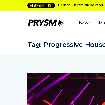
ch Electronik de retour à Bordeaux
L’Amnesia Ibiza fête ses 50
BREAKING!
programme des soirées d’
News
Mu
Tag:
Progressive Hous