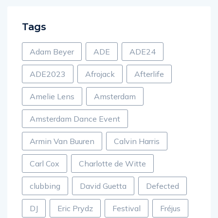
Tags
Adam Beyer
ADE
ADE24
ADE2023
Afrojack
Afterlife
Amelie Lens
Amsterdam
Amsterdam Dance Event
Armin Van Buuren
Calvin Harris
Carl Cox
Charlotte de Witte
clubbing
David Guetta
Defected
DJ
Eric Prydz
Festival
Fréjus