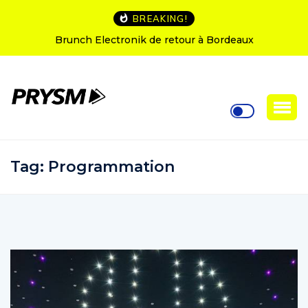
BREAKING!
L’Amnesia Ibiza fête ses 50 ans : le programme des
soirées d’ouverture
Tag:
Programmation