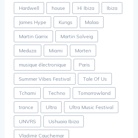
Hardwell
house
Hï Ibiza
Ibiza
James Hype
Kungs
Malaa
Martin Garrix
Martin Solveig
Meduza
Miami
Morten
musique électronique
Paris
Summer Vibes Festival
Tale Of Us
Tchami
Techno
Tomorrowland
trance
Ultra
Ultra Music Festival
UNVRS
Ushuaia Ibiza
Vladimir Cauchemar