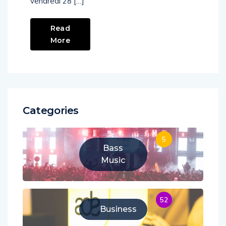
vendredi 28 […]
Read
More
Categories
5
Bass
Music
52
Business