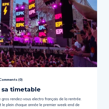
Comments (
0
)
 sa timetable
 gros rendez-vous electro français de la rentrée.
it le plein chaque année le premier week-end de