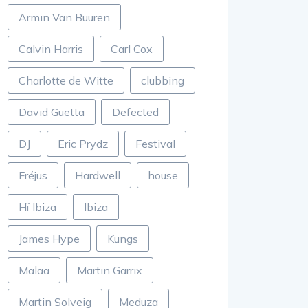
Armin Van Buuren
Calvin Harris
Carl Cox
Charlotte de Witte
clubbing
David Guetta
Defected
DJ
Eric Prydz
Festival
Fréjus
Hardwell
house
Hï Ibiza
Ibiza
James Hype
Kungs
Malaa
Martin Garrix
Martin Solveig
Meduza