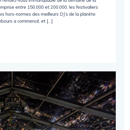
 le rendez-vous immanquable de la semaine de la
prise entre 150.000 et 200.000, les festivaliers
ws hors-normes des meilleurs DJ’s de la planète
 rebours a commencé, et […]