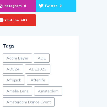
Instagram
Twitter
0
0
Youtube
603
Tags
Adam Beyer
ADE
ADE24
ADE2023
Afrojack
Afterlife
Amelie Lens
Amsterdam
Amsterdam Dance Event