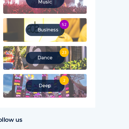
Music
52
Business
23
Dance
2
Deep
ollow us