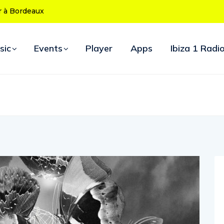
 ans : le programme des soirées d’ouverture
sic
Events
Player
Apps
Ibiza 1 Radi