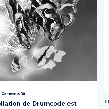
Comments (
0
)
F
mpilation de Drumcode est