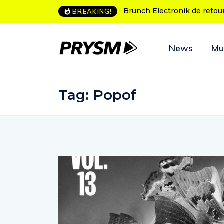
L’Amnesia Ibiza fête ses 50
BREAKING!
News
Mu
Tag:
Popof