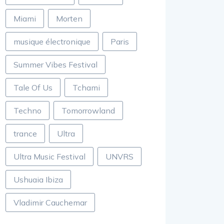
Miami
Morten
musique électronique
Paris
Summer Vibes Festival
Tale Of Us
Tchami
Techno
Tomorrowland
trance
Ultra
Ultra Music Festival
UNVRS
Ushuaia Ibiza
Vladimir Cauchemar