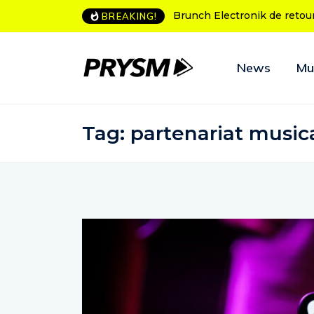
runch Electronik de retour à Bordeaux
L’Amnesia Ibiza fête ses
BREAKING!
programme des soirées
News
Mu
Tag:
partenariat music