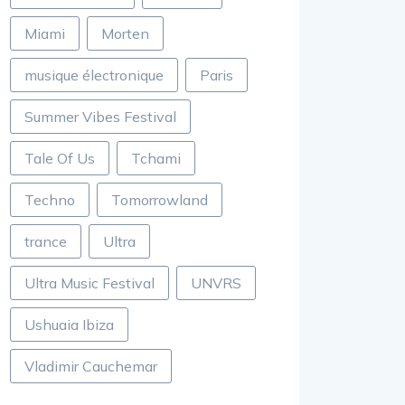
Miami
Morten
musique électronique
Paris
Summer Vibes Festival
Tale Of Us
Tchami
Techno
Tomorrowland
trance
Ultra
Ultra Music Festival
UNVRS
Ushuaia Ibiza
Vladimir Cauchemar