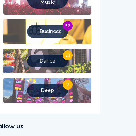
Music
52
Business
23
Dance
2
Deep
ollow us