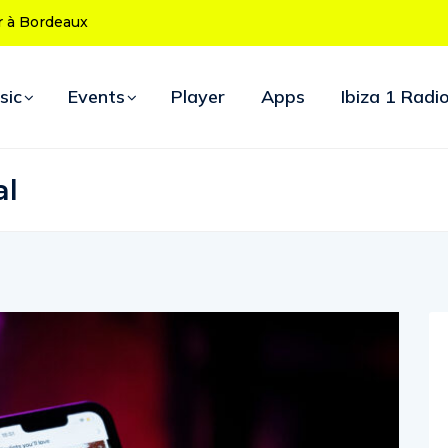
 50 ans : le
 d’ouverture
sic
Events
Player
Apps
Ibiza 1 Radi
al