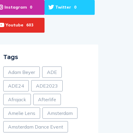
Instagram
Twitter
0
0
Youtube
603
Tags
Adam Beyer
ADE
ADE24
ADE2023
Afrojack
Afterlife
Amelie Lens
Amsterdam
Amsterdam Dance Event