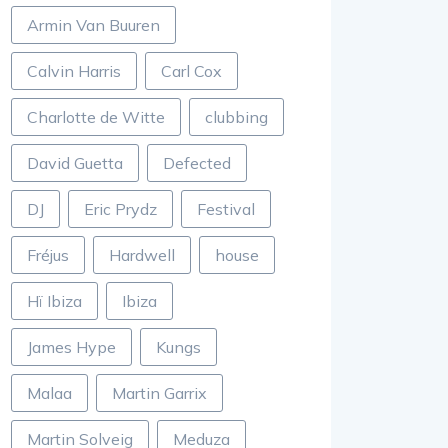
Armin Van Buuren
Calvin Harris
Carl Cox
Charlotte de Witte
clubbing
David Guetta
Defected
DJ
Eric Prydz
Festival
Fréjus
Hardwell
house
Hï Ibiza
Ibiza
James Hype
Kungs
Malaa
Martin Garrix
Martin Solveig
Meduza