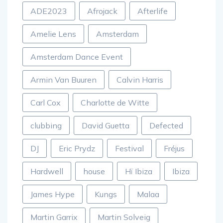
ADE2023
Afrojack
Afterlife
Amelie Lens
Amsterdam
Amsterdam Dance Event
Armin Van Buuren
Calvin Harris
Carl Cox
Charlotte de Witte
clubbing
David Guetta
Defected
DJ
Eric Prydz
Festival
Fréjus
Hardwell
house
Hï Ibiza
Ibiza
James Hype
Kungs
Malaa
Martin Garrix
Martin Solveig