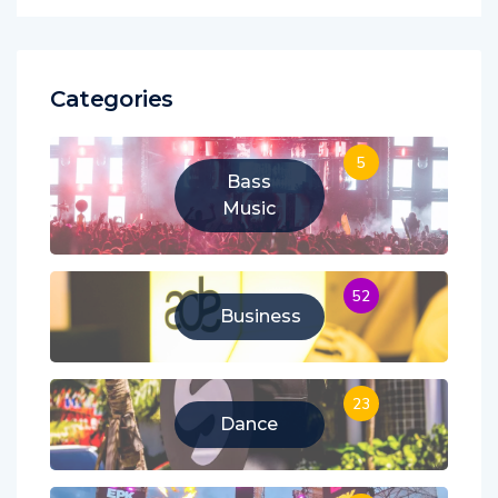
Categories
5
Bass
Music
52
Business
23
Dance