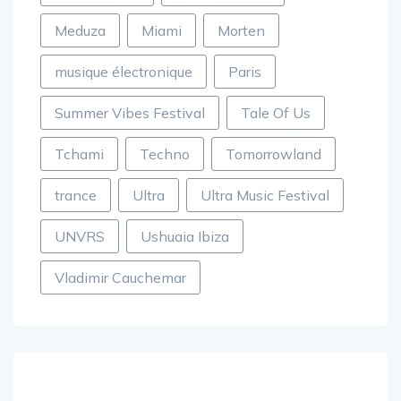
Meduza
Miami
Morten
musique électronique
Paris
Summer Vibes Festival
Tale Of Us
Tchami
Techno
Tomorrowland
trance
Ultra
Ultra Music Festival
UNVRS
Ushuaia Ibiza
Vladimir Cauchemar