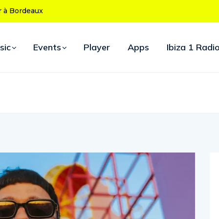
 ans : le
ouverture
sic
Events
Player
Apps
Ibiza 1 Radi