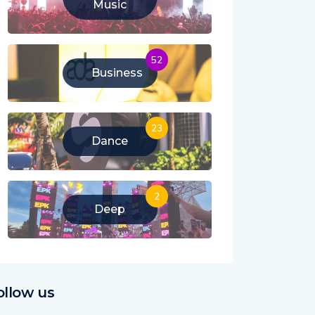
Music
52
Business
23
Dance
2
Deep
ollow us