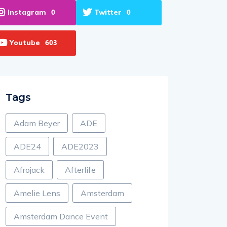
Instagram
Twitter
0
0
Youtube
603
Tags
Adam Beyer
ADE
ADE24
ADE2023
Afrojack
Afterlife
Amelie Lens
Amsterdam
Amsterdam Dance Event