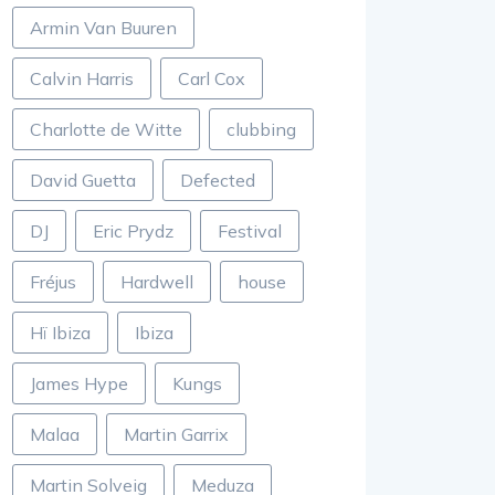
Armin Van Buuren
Calvin Harris
Carl Cox
Charlotte de Witte
clubbing
David Guetta
Defected
DJ
Eric Prydz
Festival
Fréjus
Hardwell
house
Hï Ibiza
Ibiza
James Hype
Kungs
Malaa
Martin Garrix
Martin Solveig
Meduza