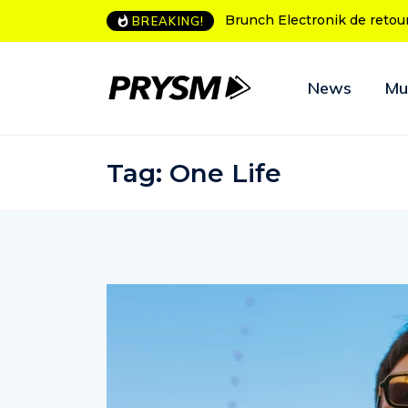
ch Electronik de retour à Bordeaux
L’Amnesia Ibiza fête ses 50
BREAKING!
programme des soirées d’
News
Mu
Tag:
One Life