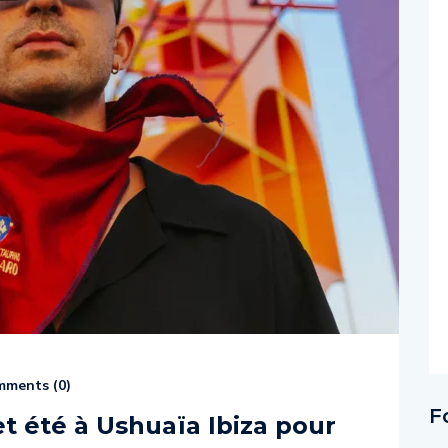
ments (
0
)
F
et été à Ushuaïa Ibiza pour