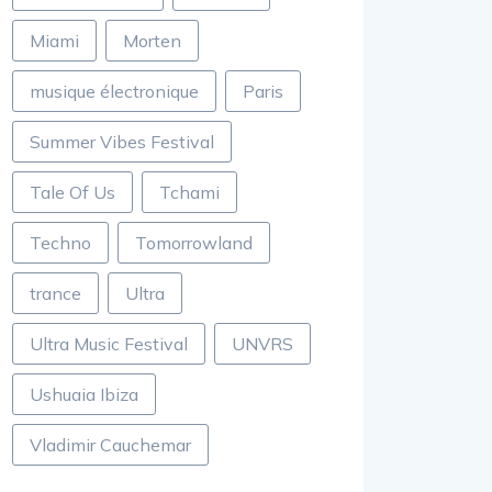
Miami
Morten
musique électronique
Paris
Summer Vibes Festival
Tale Of Us
Tchami
Techno
Tomorrowland
trance
Ultra
Ultra Music Festival
UNVRS
Ushuaia Ibiza
Vladimir Cauchemar