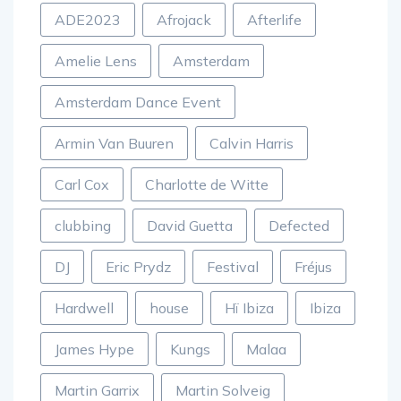
ADE2023
Afrojack
Afterlife
Amelie Lens
Amsterdam
Amsterdam Dance Event
Armin Van Buuren
Calvin Harris
Carl Cox
Charlotte de Witte
clubbing
David Guetta
Defected
DJ
Eric Prydz
Festival
Fréjus
Hardwell
house
Hï Ibiza
Ibiza
James Hype
Kungs
Malaa
Martin Garrix
Martin Solveig