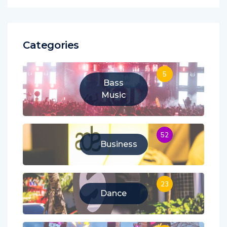
Categories
5
Bass
Music
52
Business
23
Dance