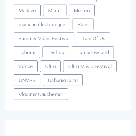
Meduza
Miami
Morten
musique électronique
Paris
Summer Vibes Festival
Tale Of Us
Tchami
Techno
Tomorrowland
trance
Ultra
Ultra Music Festival
UNVRS
Ushuaia Ibiza
Vladimir Cauchemar