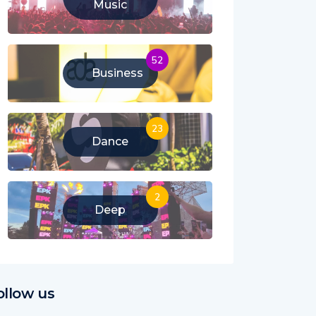
Music
52
Business
23
Dance
2
Deep
ollow us