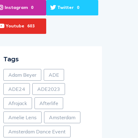
Instagram
Twitter
0
0
Youtube
603
Tags
Adam Beyer
ADE
ADE24
ADE2023
Afrojack
Afterlife
Amelie Lens
Amsterdam
Amsterdam Dance Event