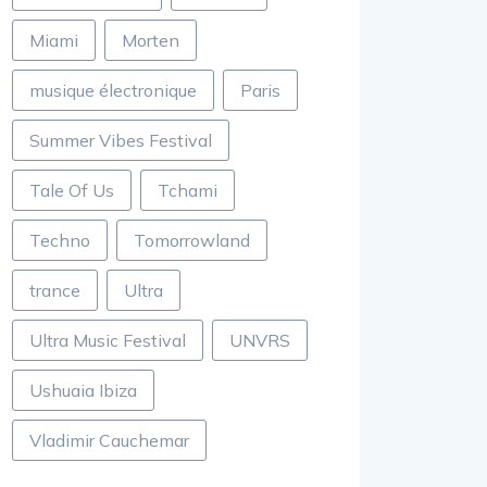
Miami
Morten
musique électronique
Paris
Summer Vibes Festival
Tale Of Us
Tchami
Techno
Tomorrowland
trance
Ultra
Ultra Music Festival
UNVRS
Ushuaia Ibiza
Vladimir Cauchemar