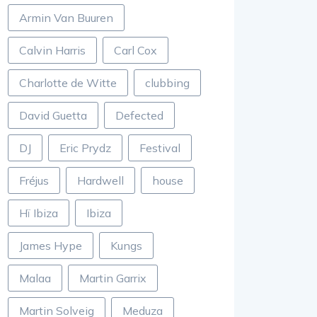
Armin Van Buuren
Calvin Harris
Carl Cox
Charlotte de Witte
clubbing
David Guetta
Defected
DJ
Eric Prydz
Festival
Fréjus
Hardwell
house
Hï Ibiza
Ibiza
James Hype
Kungs
Malaa
Martin Garrix
Martin Solveig
Meduza