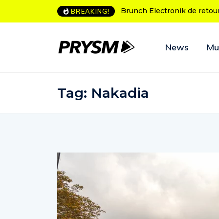
L’Amnesia Ibiza fête ses 50
BREAKING!
News
Mu
Tag:
Nakadia