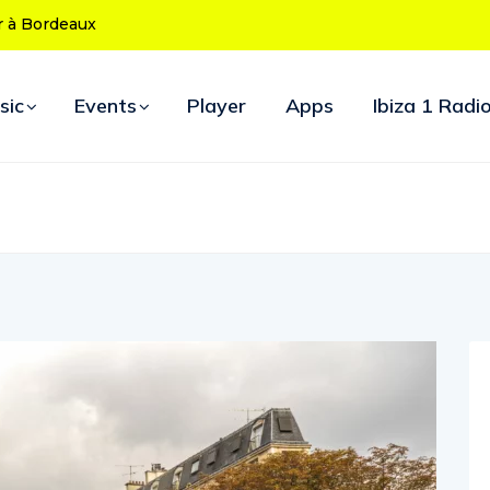
 ans : le programme des soirées d’ouverture
sic
Events
Player
Apps
Ibiza 1 Radi