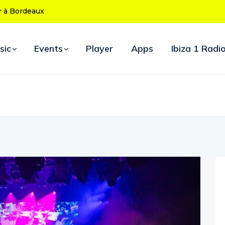
50 ans : le
d’ouverture
sic
Events
Player
Apps
Ibiza 1 Radi