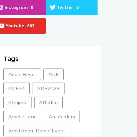
Instagram
Twitter
0
0
Youtube
603
Tags
Adam Beyer
ADE
ADE24
ADE2023
Afrojack
Afterlife
Amelie Lens
Amsterdam
Amsterdam Dance Event