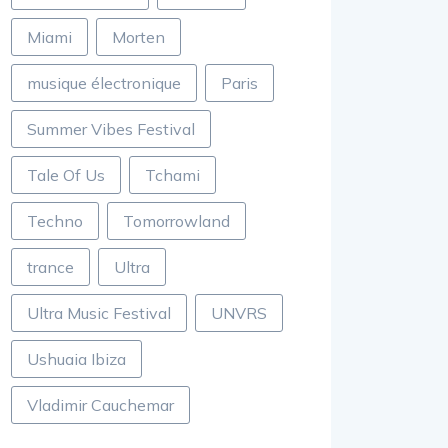
Miami
Morten
musique électronique
Paris
Summer Vibes Festival
Tale Of Us
Tchami
Techno
Tomorrowland
trance
Ultra
Ultra Music Festival
UNVRS
Ushuaia Ibiza
Vladimir Cauchemar