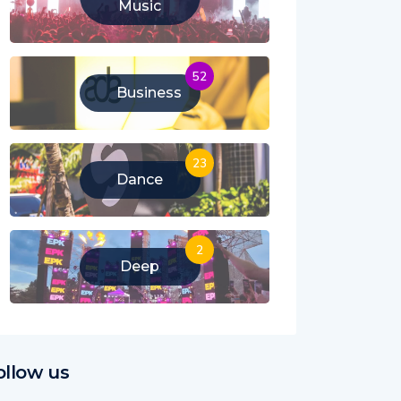
Music
52
Business
23
Dance
2
Deep
ollow us