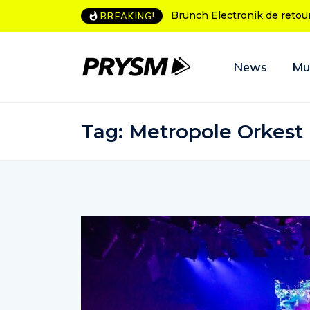
unch Electronik de retour à Bordeaux
L’Amnesia Ibiza fête ses 
BREAKING!
programme des soirées 
News
Mu
Tag:
Metropole Orkest