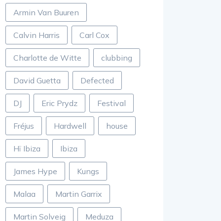
Armin Van Buuren
Calvin Harris
Carl Cox
Charlotte de Witte
clubbing
David Guetta
Defected
DJ
Eric Prydz
Festival
Fréjus
Hardwell
house
Hï Ibiza
Ibiza
James Hype
Kungs
Malaa
Martin Garrix
Martin Solveig
Meduza