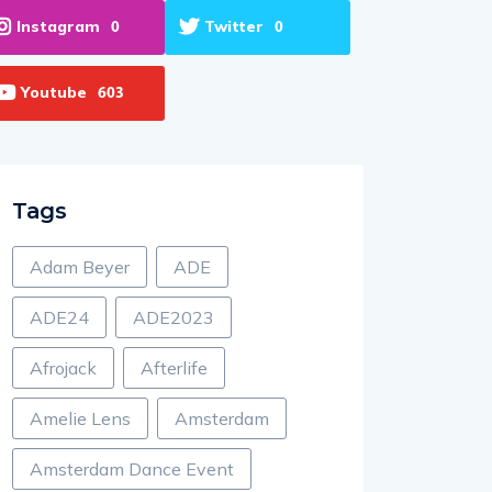
Instagram
Twitter
0
0
Youtube
603
Tags
Adam Beyer
ADE
ADE24
ADE2023
Afrojack
Afterlife
Amelie Lens
Amsterdam
Amsterdam Dance Event