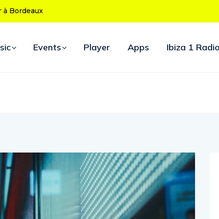
 50 ans : le
 d’ouverture
sic
Events
Player
Apps
Ibiza 1 Radi