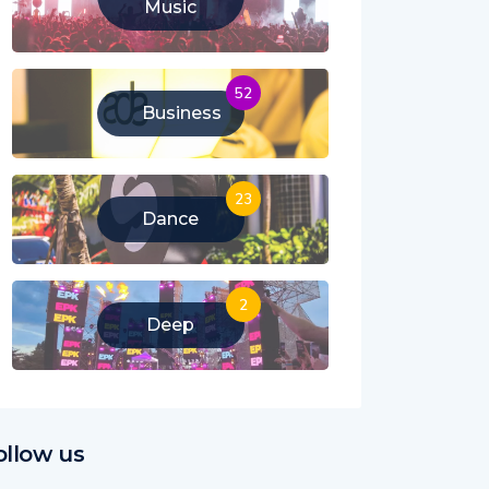
Music
52
Business
23
Dance
2
Deep
ollow us