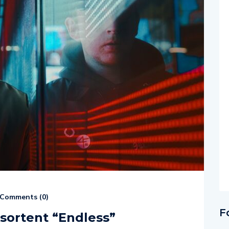
Comments (
0
)
F
ortent “Endless”