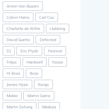
Armin Van Buuren
Calvin Harris
Carl Cox
Charlotte de Witte
clubbing
David Guetta
Defected
DJ
Eric Prydz
Festival
Fréjus
Hardwell
house
Hï Ibiza
Ibiza
James Hype
Kungs
Malaa
Martin Garrix
Martin Solveig
Meduza