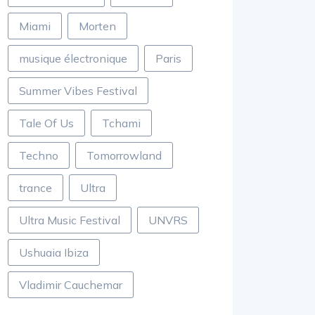
Miami
Morten
musique électronique
Paris
Summer Vibes Festival
Tale Of Us
Tchami
Techno
Tomorrowland
trance
Ultra
Ultra Music Festival
UNVRS
Ushuaia Ibiza
Vladimir Cauchemar