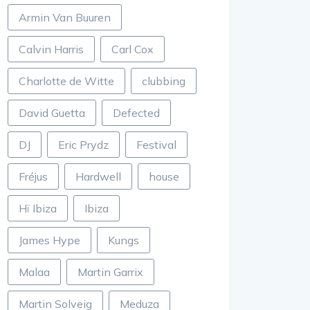
Armin Van Buuren
Calvin Harris
Carl Cox
Charlotte de Witte
clubbing
David Guetta
Defected
DJ
Eric Prydz
Festival
Fréjus
Hardwell
house
Hï Ibiza
Ibiza
James Hype
Kungs
Malaa
Martin Garrix
Martin Solveig
Meduza