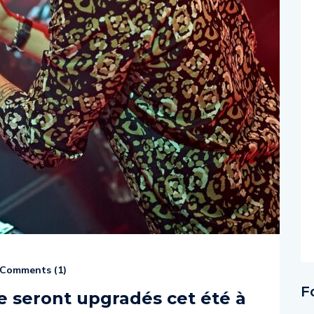
Comments (
1
)
F
 seront upgradés cet été à