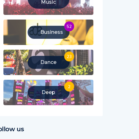
Music
52
Business
23
Dance
2
Deep
ollow us