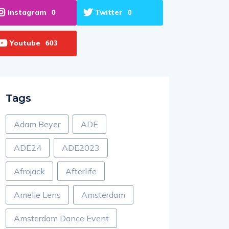
Instagram
Twitter
0
0
Youtube
603
Tags
Adam Beyer
ADE
ADE24
ADE2023
Afrojack
Afterlife
Amelie Lens
Amsterdam
Amsterdam Dance Event