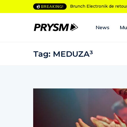
unch Electronik de retour à Bordeaux
L’Amnesia Ibiza fête ses 
BREAKING!
programme des soirées 
News
Mu
Tag:
MEDUZA³