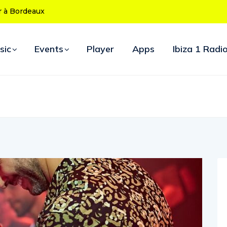
50 ans : le
d’ouverture
sic
Events
Player
Apps
Ibiza 1 Radi