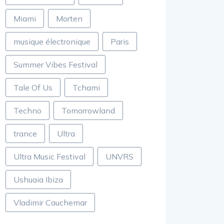
Miami
Morten
musique électronique
Paris
Summer Vibes Festival
Tale Of Us
Tchami
Techno
Tomorrowland
trance
Ultra
Ultra Music Festival
UNVRS
Ushuaia Ibiza
Vladimir Cauchemar