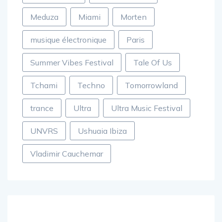
Meduza
Miami
Morten
musique électronique
Paris
Summer Vibes Festival
Tale Of Us
Tchami
Techno
Tomorrowland
trance
Ultra
Ultra Music Festival
UNVRS
Ushuaia Ibiza
Vladimir Cauchemar