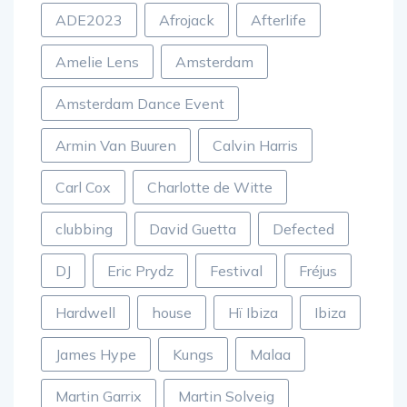
ADE2023
Afrojack
Afterlife
Amelie Lens
Amsterdam
Amsterdam Dance Event
Armin Van Buuren
Calvin Harris
Carl Cox
Charlotte de Witte
clubbing
David Guetta
Defected
DJ
Eric Prydz
Festival
Fréjus
Hardwell
house
Hï Ibiza
Ibiza
James Hype
Kungs
Malaa
Martin Garrix
Martin Solveig