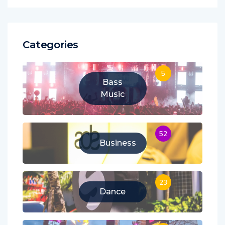
Categories
5
Bass
Music
52
Business
23
Dance