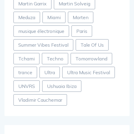
Martin Garrix
Martin Solveig
Meduza
Miami
Morten
musique électronique
Paris
Summer Vibes Festival
Tale Of Us
Tchami
Techno
Tomorrowland
trance
Ultra
Ultra Music Festival
UNVRS
Ushuaia Ibiza
Vladimir Cauchemar