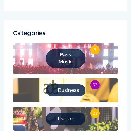
Categories
5
Bass
Music
52
Business
23
Dance