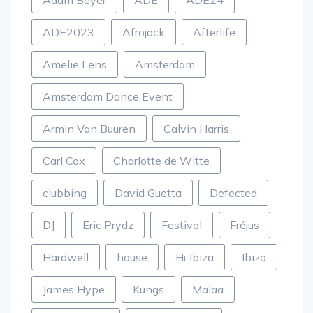
Adam Beyer
ADE
ADE24
ADE2023
Afrojack
Afterlife
Amelie Lens
Amsterdam
Amsterdam Dance Event
Armin Van Buuren
Calvin Harris
Carl Cox
Charlotte de Witte
clubbing
David Guetta
Defected
DJ
Eric Prydz
Festival
Fréjus
Hardwell
house
Hï Ibiza
Ibiza
James Hype
Kungs
Malaa