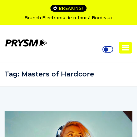
BREAKING!
h Electronik de retour à Bordeaux
L’Amnesia Ibiz
Tag:
Masters of Hardcore