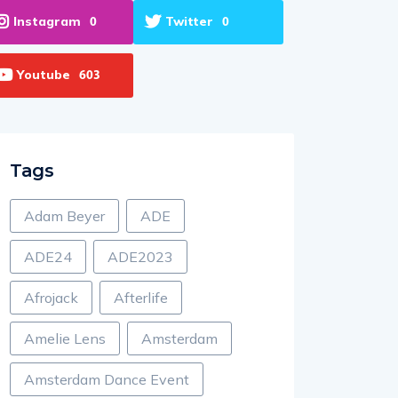
Instagram
Twitter
0
0
Youtube
603
Tags
Adam Beyer
ADE
ADE24
ADE2023
Afrojack
Afterlife
Amelie Lens
Amsterdam
Amsterdam Dance Event