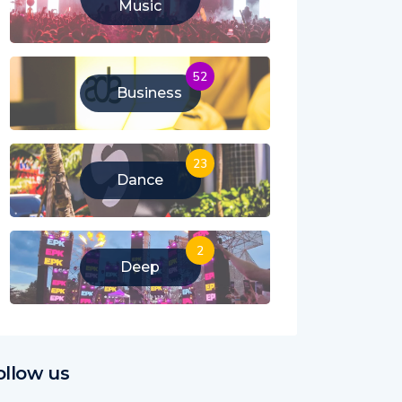
Music
52
Business
23
Dance
2
Deep
ollow us