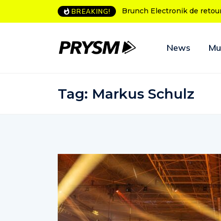
h Electronik de retour à Bordeaux
L’Amnesia Ibiza fête ses 50 
BREAKING!
programme des soirées d’o
News
Mu
Tag:
Markus Schulz