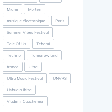
Miami
Morten
musique électronique
Paris
Summer Vibes Festival
Tale Of Us
Tchami
Techno
Tomorrowland
trance
Ultra
Ultra Music Festival
UNVRS
Ushuaia Ibiza
Vladimir Cauchemar