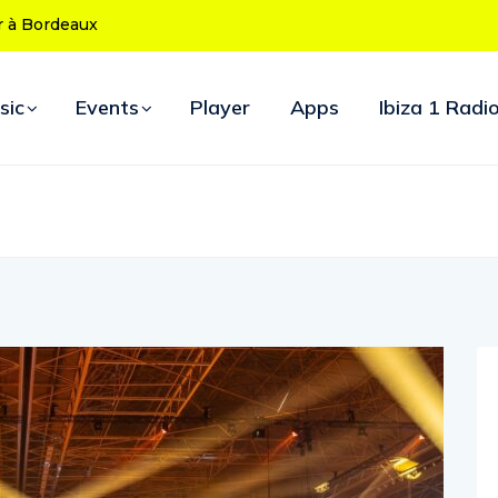
ans : le
uverture
sic
Events
Player
Apps
Ibiza 1 Radi