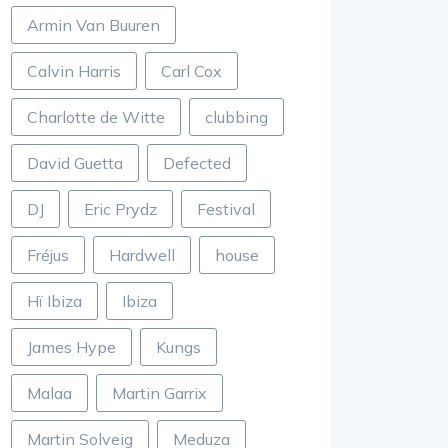
Armin Van Buuren
Calvin Harris
Carl Cox
Charlotte de Witte
clubbing
David Guetta
Defected
DJ
Eric Prydz
Festival
Fréjus
Hardwell
house
Hï Ibiza
Ibiza
James Hype
Kungs
Malaa
Martin Garrix
Martin Solveig
Meduza