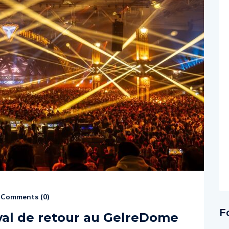
Comments (
0
)
F
val de retour au GelreDome