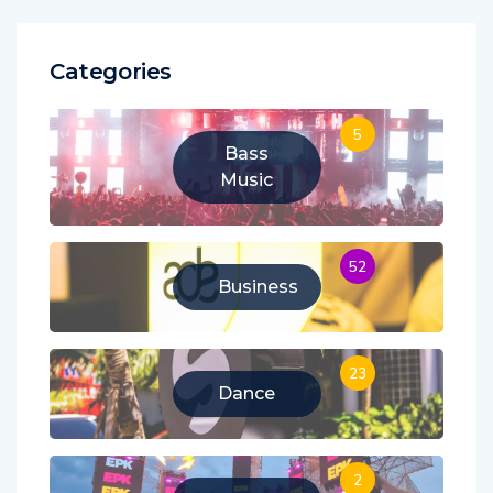
Categories
5
Bass
Music
52
Business
23
Dance
2