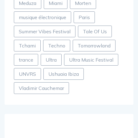
Meduza
Miami
Morten
musique électronique
Paris
Summer Vibes Festival
Tale Of Us
Tchami
Techno
Tomorrowland
trance
Ultra
Ultra Music Festival
UNVRS
Ushuaia Ibiza
Vladimir Cauchemar