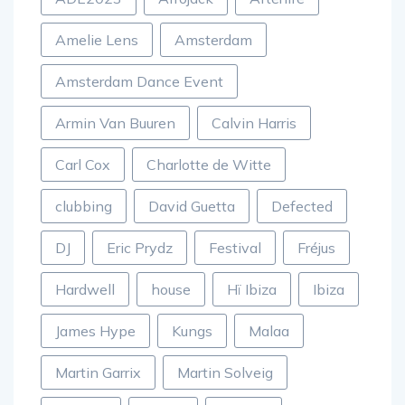
Amelie Lens
Amsterdam
Amsterdam Dance Event
Armin Van Buuren
Calvin Harris
Carl Cox
Charlotte de Witte
clubbing
David Guetta
Defected
DJ
Eric Prydz
Festival
Fréjus
Hardwell
house
Hï Ibiza
Ibiza
James Hype
Kungs
Malaa
Martin Garrix
Martin Solveig