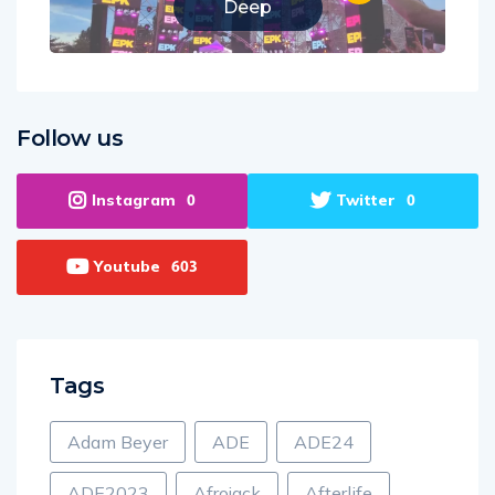
Deep
Follow us
Instagram
Twitter
0
0
Youtube
603
Tags
Adam Beyer
ADE
ADE24
ADE2023
Afrojack
Afterlife