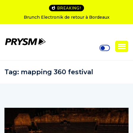
BREAKING!
aux
L’Amnesia Ibiza fête ses 50 ans : le programm
soirées d’ouverture
Tag:
mapping 360 festival