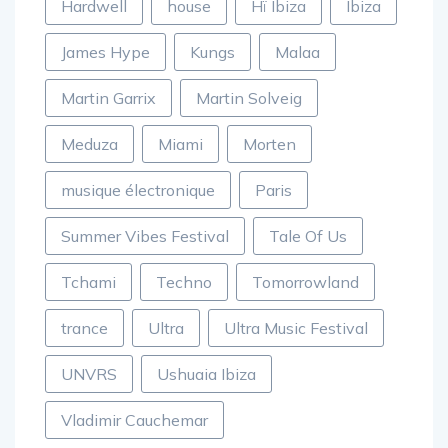
Hardwell
house
Hï Ibiza
Ibiza
James Hype
Kungs
Malaa
Martin Garrix
Martin Solveig
Meduza
Miami
Morten
musique électronique
Paris
Summer Vibes Festival
Tale Of Us
Tchami
Techno
Tomorrowland
trance
Ultra
Ultra Music Festival
UNVRS
Ushuaia Ibiza
Vladimir Cauchemar