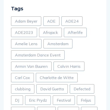
Tags
Adam Beyer
ADE
ADE24
ADE2023
Afrojack
Afterlife
Amelie Lens
Amsterdam
Amsterdam Dance Event
Armin Van Buuren
Calvin Harris
Carl Cox
Charlotte de Witte
clubbing
David Guetta
Defected
DJ
Eric Prydz
Festival
Fréjus