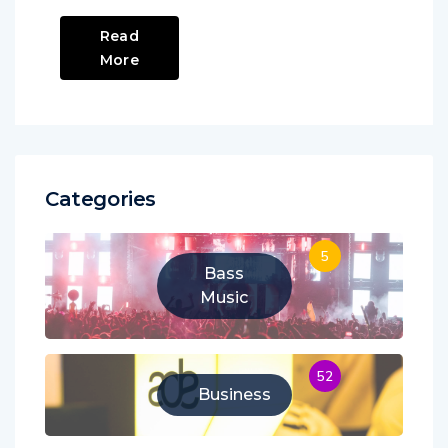
Read
More
Categories
5
Bass
Music
52
Business