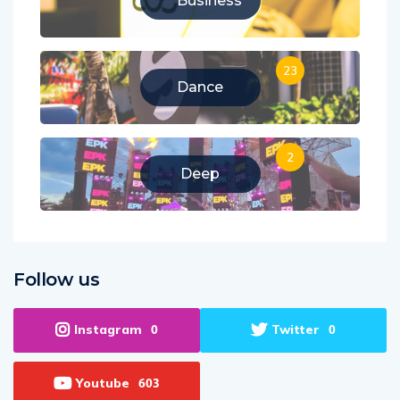
Business
23
Dance
2
Deep
Follow us
Instagram
Twitter
0
0
Youtube
603