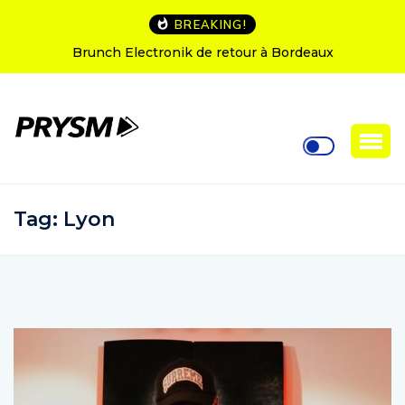
BREAKING!
L’Amnesia Ibiza fête ses 50 ans : le programme des
soirées d’ouverture
Tag:
Lyon