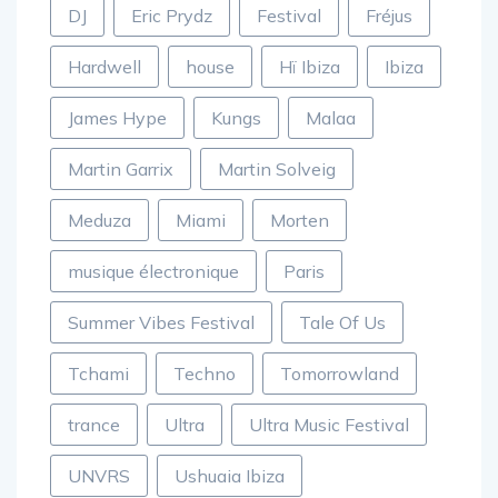
DJ
Eric Prydz
Festival
Fréjus
Hardwell
house
Hï Ibiza
Ibiza
James Hype
Kungs
Malaa
Martin Garrix
Martin Solveig
Meduza
Miami
Morten
musique électronique
Paris
Summer Vibes Festival
Tale Of Us
Tchami
Techno
Tomorrowland
trance
Ultra
Ultra Music Festival
UNVRS
Ushuaia Ibiza