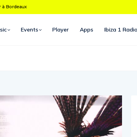
ans : le
uverture
sic
Events
Player
Apps
Ibiza 1 Radi