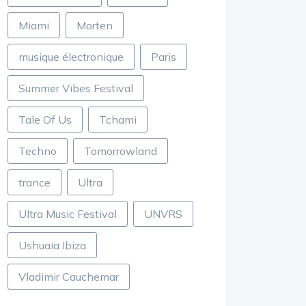
Miami
Morten
musique électronique
Paris
Summer Vibes Festival
Tale Of Us
Tchami
Techno
Tomorrowland
trance
Ultra
Ultra Music Festival
UNVRS
Ushuaia Ibiza
Vladimir Cauchemar