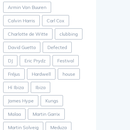
Armin Van Buuren
Calvin Harris
Carl Cox
Charlotte de Witte
clubbing
David Guetta
Defected
DJ
Eric Prydz
Festival
Fréjus
Hardwell
house
Hï Ibiza
Ibiza
James Hype
Kungs
Malaa
Martin Garrix
Martin Solveig
Meduza