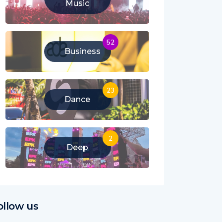
Music
52
Business
23
Dance
2
Deep
ollow us