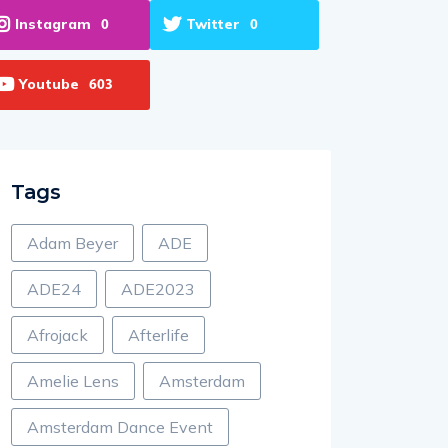
Instagram
Twitter
0
0
Youtube
603
Tags
Adam Beyer
ADE
ADE24
ADE2023
Afrojack
Afterlife
Amelie Lens
Amsterdam
Amsterdam Dance Event