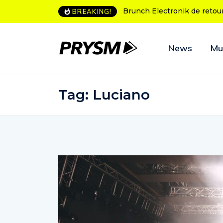
h Electronik de retour à Bordeaux
L’Amnesia Ibiza fête ses 50 
BREAKING!
programme des soirées d’o
News
Mu
Tag:
Luciano