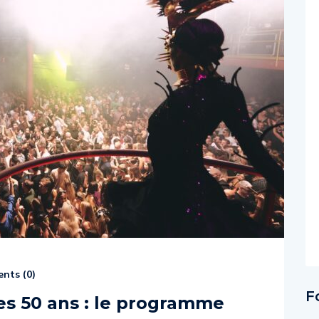
nts (
0
)
F
ses 50 ans : le programme