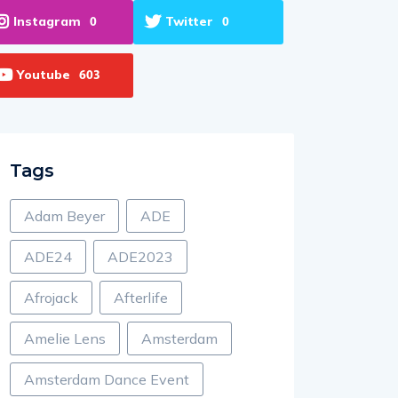
Instagram
Twitter
0
0
Youtube
603
Tags
Adam Beyer
ADE
ADE24
ADE2023
Afrojack
Afterlife
Amelie Lens
Amsterdam
Amsterdam Dance Event