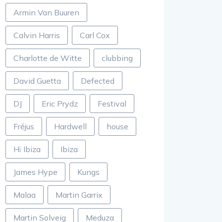
Armin Van Buuren
Calvin Harris
Carl Cox
Charlotte de Witte
clubbing
David Guetta
Defected
DJ
Eric Prydz
Festival
Fréjus
Hardwell
house
Hï Ibiza
Ibiza
James Hype
Kungs
Malaa
Martin Garrix
Martin Solveig
Meduza