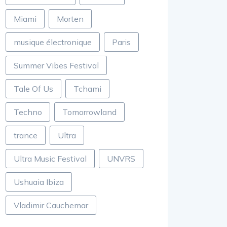
Miami
Morten
musique électronique
Paris
Summer Vibes Festival
Tale Of Us
Tchami
Techno
Tomorrowland
trance
Ultra
Ultra Music Festival
UNVRS
Ushuaia Ibiza
Vladimir Cauchemar