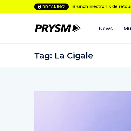
Brunch Electronik de retour à Bordeaux
L’Amnesia Ibiza 
BREAKING!
programme des 
News
Mu
Tag:
La Cigale