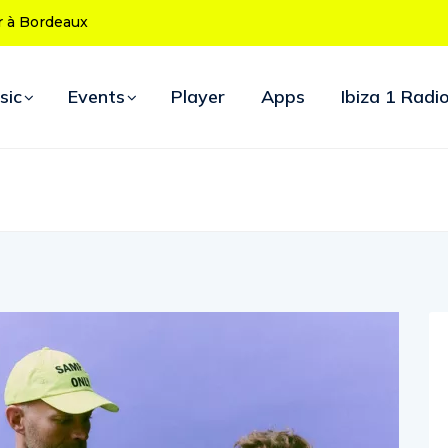
fête ses 50 ans : le
soirées d’ouverture
sic
Events
Player
Apps
Ibiza 1 Radi