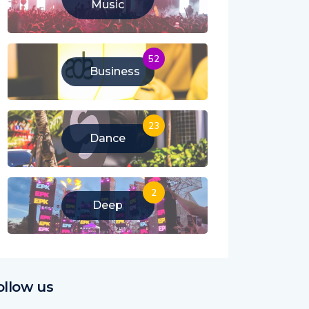
Music
52
Business
23
Dance
2
Deep
ollow us