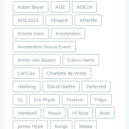
Adam Beyer
ADE
ADE24
ADE2023
Afrojack
Afterlife
Amelie Lens
Amsterdam
Amsterdam Dance Event
Armin Van Buuren
Calvin Harris
Carl Cox
Charlotte de Witte
clubbing
David Guetta
Defected
DJ
Eric Prydz
Festival
Fréjus
Hardwell
house
Hï Ibiza
Ibiza
James Hype
Kungs
Malaa