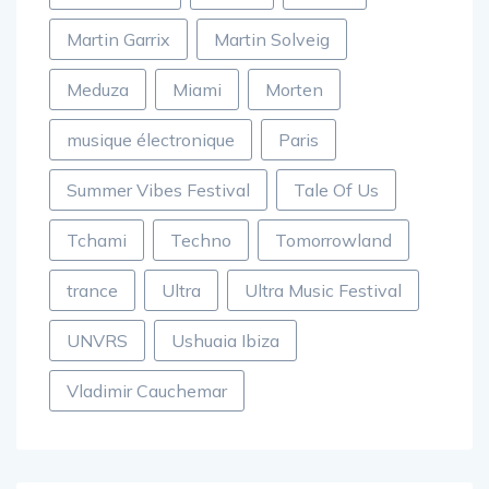
Martin Garrix
Martin Solveig
Meduza
Miami
Morten
musique électronique
Paris
Summer Vibes Festival
Tale Of Us
Tchami
Techno
Tomorrowland
trance
Ultra
Ultra Music Festival
UNVRS
Ushuaia Ibiza
Vladimir Cauchemar