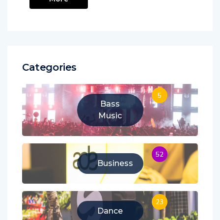
Categories
5
Bass
Music
52
Business
23
Dance