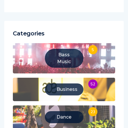
Categories
5
Bass
Music
52
Business
23
Dance