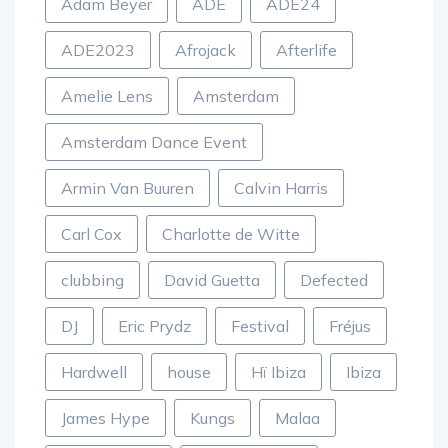
Adam Beyer
ADE
ADE24
ADE2023
Afrojack
Afterlife
Amelie Lens
Amsterdam
Amsterdam Dance Event
Armin Van Buuren
Calvin Harris
Carl Cox
Charlotte de Witte
clubbing
David Guetta
Defected
DJ
Eric Prydz
Festival
Fréjus
Hardwell
house
Hï Ibiza
Ibiza
James Hype
Kungs
Malaa