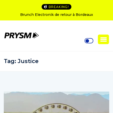
BREAKING!
L’Amnesia Ibiza fête ses 50 ans : le programme des
soirées d’ouverture
Tag:
Justice