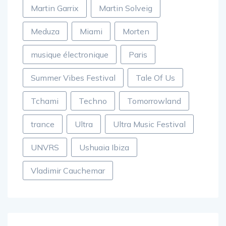
Martin Garrix
Martin Solveig
Meduza
Miami
Morten
musique électronique
Paris
Summer Vibes Festival
Tale Of Us
Tchami
Techno
Tomorrowland
trance
Ultra
Ultra Music Festival
UNVRS
Ushuaia Ibiza
Vladimir Cauchemar