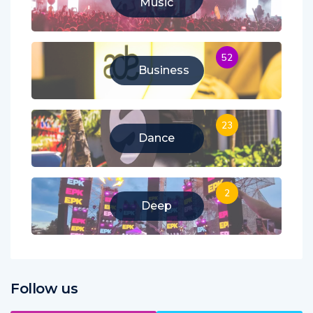
Music
52
Business
23
Dance
2
Deep
Follow us