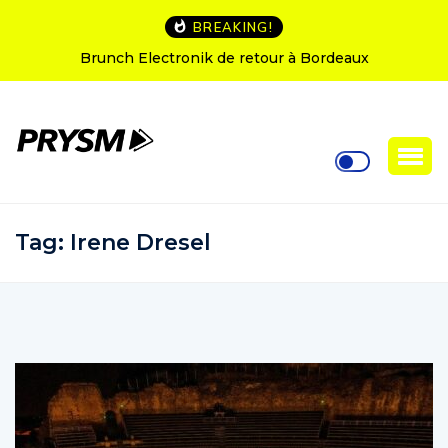
BREAKING!
L’Amnesia Ibiza fête ses 50 ans : le programme des
soirées d’ouverture
Tag:
Irene Dresel