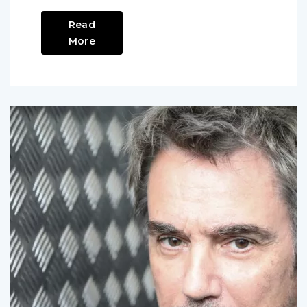
Read
More