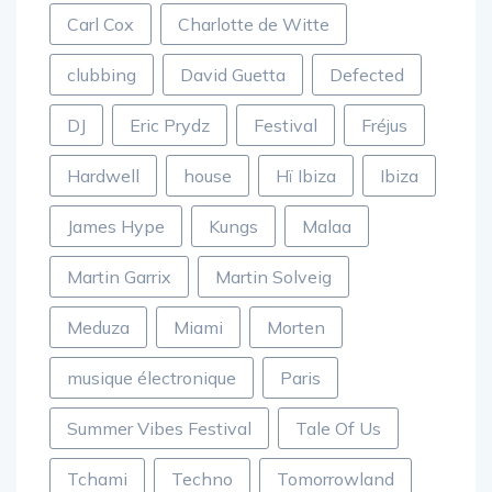
Carl Cox
Charlotte de Witte
clubbing
David Guetta
Defected
DJ
Eric Prydz
Festival
Fréjus
Hardwell
house
Hï Ibiza
Ibiza
James Hype
Kungs
Malaa
Martin Garrix
Martin Solveig
Meduza
Miami
Morten
musique électronique
Paris
Summer Vibes Festival
Tale Of Us
Tchami
Techno
Tomorrowland