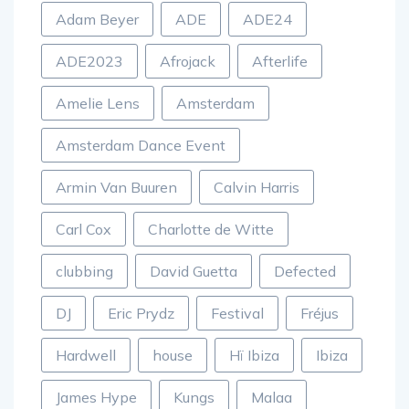
Adam Beyer
ADE
ADE24
ADE2023
Afrojack
Afterlife
Amelie Lens
Amsterdam
Amsterdam Dance Event
Armin Van Buuren
Calvin Harris
Carl Cox
Charlotte de Witte
clubbing
David Guetta
Defected
DJ
Eric Prydz
Festival
Fréjus
Hardwell
house
Hï Ibiza
Ibiza
James Hype
Kungs
Malaa