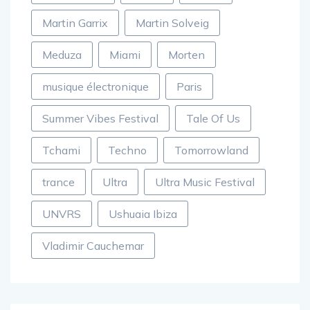
Martin Garrix
Martin Solveig
Meduza
Miami
Morten
musique électronique
Paris
Summer Vibes Festival
Tale Of Us
Tchami
Techno
Tomorrowland
trance
Ultra
Ultra Music Festival
UNVRS
Ushuaia Ibiza
Vladimir Cauchemar