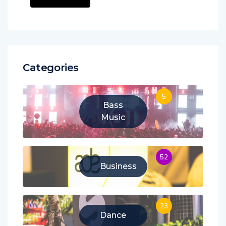
Categories
5
Bass
Music
52
Business
23
Dance