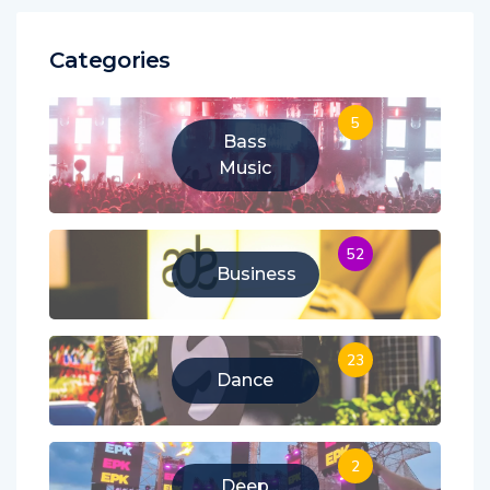
Categories
5
Bass
Music
52
Business
23
Dance
2
Deep