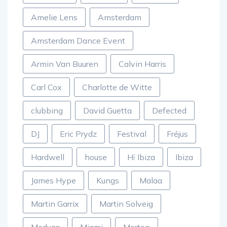
Amelie Lens
Amsterdam
Amsterdam Dance Event
Armin Van Buuren
Calvin Harris
Carl Cox
Charlotte de Witte
clubbing
David Guetta
Defected
DJ
Eric Prydz
Festival
Fréjus
Hardwell
house
Hï Ibiza
Ibiza
James Hype
Kungs
Malaa
Martin Garrix
Martin Solveig