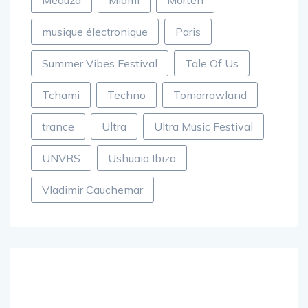
Meduza
Miami
Morten
musique électronique
Paris
Summer Vibes Festival
Tale Of Us
Tchami
Techno
Tomorrowland
trance
Ultra
Ultra Music Festival
UNVRS
Ushuaia Ibiza
Vladimir Cauchemar