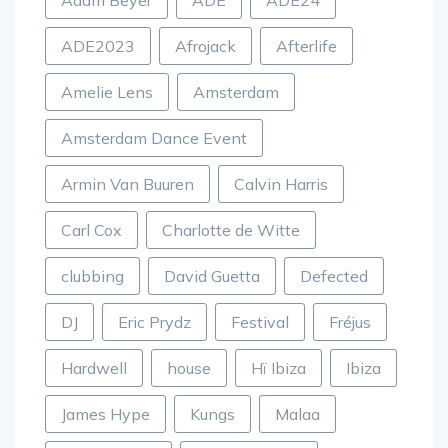
Adam Beyer
ADE
ADE24
ADE2023
Afrojack
Afterlife
Amelie Lens
Amsterdam
Amsterdam Dance Event
Armin Van Buuren
Calvin Harris
Carl Cox
Charlotte de Witte
clubbing
David Guetta
Defected
DJ
Eric Prydz
Festival
Fréjus
Hardwell
house
Hï Ibiza
Ibiza
James Hype
Kungs
Malaa