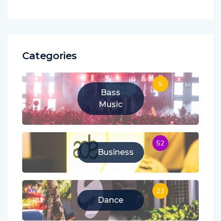
Categories
5
Bass
Music
52
Business
23
Dance