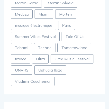
Martin Garrix
Martin Solveig
Meduza
Miami
Morten
musique électronique
Paris
Summer Vibes Festival
Tale Of Us
Tchami
Techno
Tomorrowland
trance
Ultra
Ultra Music Festival
UNVRS
Ushuaia Ibiza
Vladimir Cauchemar