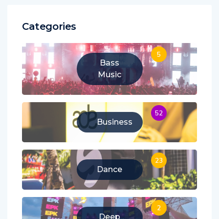
Categories
5
Bass
Music
52
Business
23
Dance
2
Deep