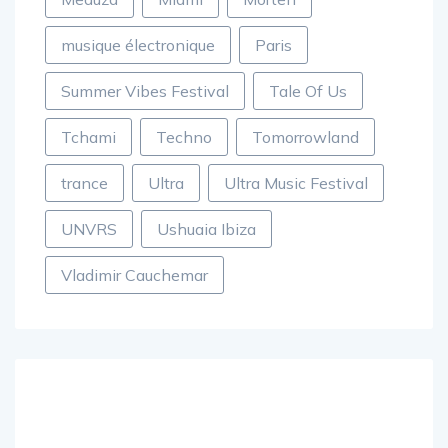
musique électronique
Paris
Summer Vibes Festival
Tale Of Us
Tchami
Techno
Tomorrowland
trance
Ultra
Ultra Music Festival
UNVRS
Ushuaia Ibiza
Vladimir Cauchemar