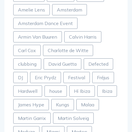
Amelie Lens
Amsterdam
Amsterdam Dance Event
Armin Van Buuren
Calvin Harris
Carl Cox
Charlotte de Witte
clubbing
David Guetta
Defected
DJ
Eric Prydz
Festival
Fréjus
Hardwell
house
Hï Ibiza
Ibiza
James Hype
Kungs
Malaa
Martin Garrix
Martin Solveig
Meduza
Miami
Morten