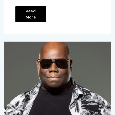
Read
More