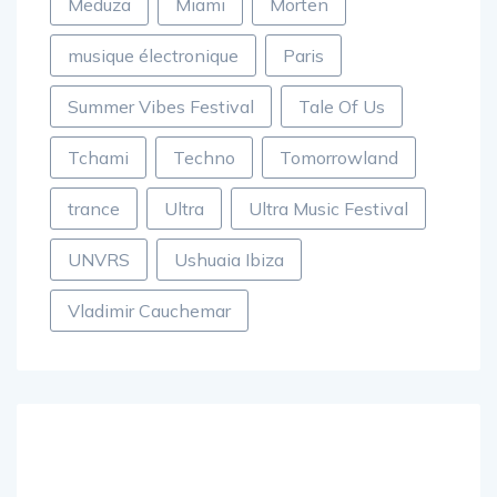
Meduza
Miami
Morten
musique électronique
Paris
Summer Vibes Festival
Tale Of Us
Tchami
Techno
Tomorrowland
trance
Ultra
Ultra Music Festival
UNVRS
Ushuaia Ibiza
Vladimir Cauchemar