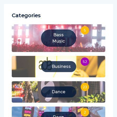
Categories
5
Bass
Music
52
Business
23
Dance