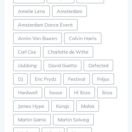
ADE2023
Afrojack
Afterlife
Amelie Lens
Amsterdam
Amsterdam Dance Event
Armin Van Buuren
Calvin Harris
Carl Cox
Charlotte de Witte
clubbing
David Guetta
Defected
DJ
Eric Prydz
Festival
Fréjus
Hardwell
house
Hï Ibiza
Ibiza
James Hype
Kungs
Malaa
Martin Garrix
Martin Solveig