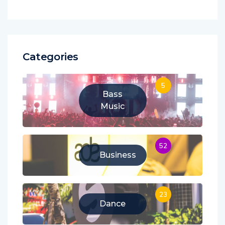
Categories
5
Bass
Music
52
Business
23
Dance