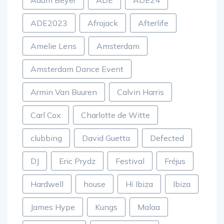
Adam Beyer
ADE
ADE24
ADE2023
Afrojack
Afterlife
Amelie Lens
Amsterdam
Amsterdam Dance Event
Armin Van Buuren
Calvin Harris
Carl Cox
Charlotte de Witte
clubbing
David Guetta
Defected
DJ
Eric Prydz
Festival
Fréjus
Hardwell
house
Hï Ibiza
Ibiza
James Hype
Kungs
Malaa