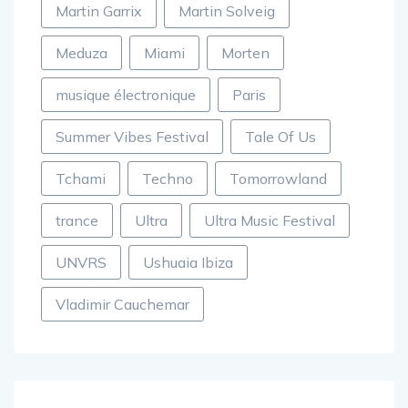
Martin Garrix
Martin Solveig
Meduza
Miami
Morten
musique électronique
Paris
Summer Vibes Festival
Tale Of Us
Tchami
Techno
Tomorrowland
trance
Ultra
Ultra Music Festival
UNVRS
Ushuaia Ibiza
Vladimir Cauchemar