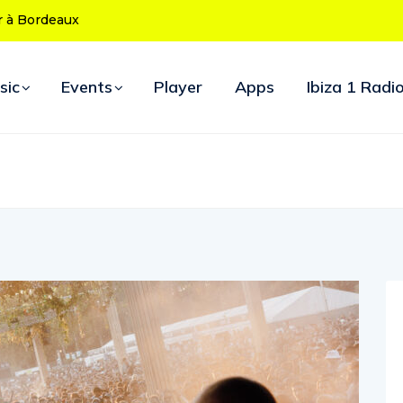
 ans : le programme des soirées d’ouverture
sic
Events
Player
Apps
Ibiza 1 Radi