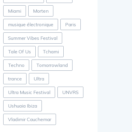
Miami
Morten
musique électronique
Paris
Summer Vibes Festival
Tale Of Us
Tchami
Techno
Tomorrowland
trance
Ultra
Ultra Music Festival
UNVRS
Ushuaia Ibiza
Vladimir Cauchemar