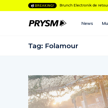
L’Amnesia Ibiza fête ses 50
BREAKING!
News
Mu
Tag:
Folamour