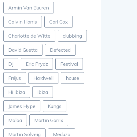
Armin Van Buuren
Calvin Harris
Carl Cox
Charlotte de Witte
clubbing
David Guetta
Defected
DJ
Eric Prydz
Festival
Fréjus
Hardwell
house
Hï Ibiza
Ibiza
James Hype
Kungs
Malaa
Martin Garrix
Martin Solveig
Meduza