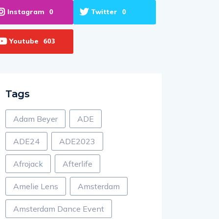
Instagram
Twitter
0
0
Youtube
603
Tags
Adam Beyer
ADE
ADE24
ADE2023
Afrojack
Afterlife
Amelie Lens
Amsterdam
Amsterdam Dance Event