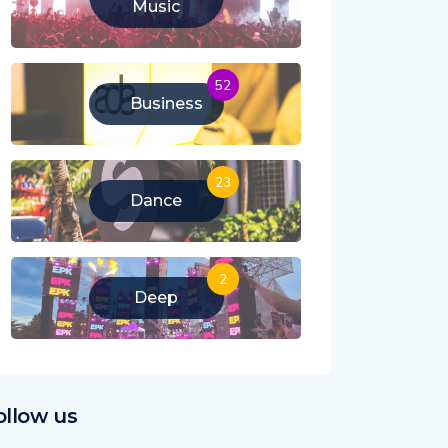
Music
52
Business
23
Dance
2
Deep
ollow us