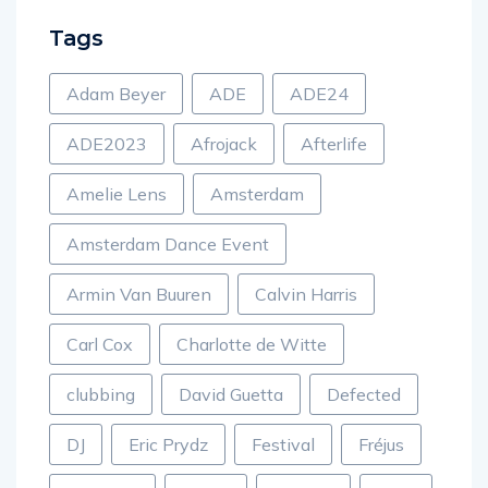
Tags
Adam Beyer
ADE
ADE24
ADE2023
Afrojack
Afterlife
Amelie Lens
Amsterdam
Amsterdam Dance Event
Armin Van Buuren
Calvin Harris
Carl Cox
Charlotte de Witte
clubbing
David Guetta
Defected
DJ
Eric Prydz
Festival
Fréjus