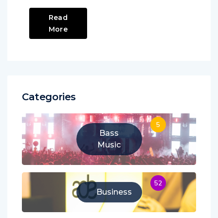
Read
More
Categories
5
Bass
Music
52
Business