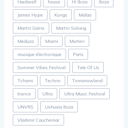
Hardwell
house
Hï Ibiza
Ibiza
James Hype
Kungs
Malaa
Martin Garrix
Martin Solveig
Meduza
Miami
Morten
musique électronique
Paris
Summer Vibes Festival
Tale Of Us
Tchami
Techno
Tomorrowland
trance
Ultra
Ultra Music Festival
UNVRS
Ushuaia Ibiza
Vladimir Cauchemar