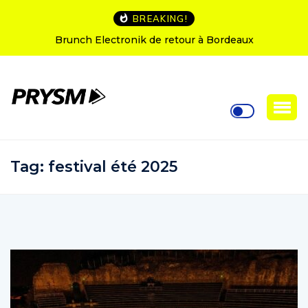
BREAKING!
tour à Bordeaux
L’Amnesia Ibiza fête ses 50 ans : 
soirées d’ouvertur
Tag:
festival été 2025