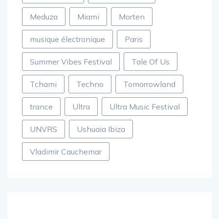
Meduza
Miami
Morten
musique électronique
Paris
Summer Vibes Festival
Tale Of Us
Tchami
Techno
Tomorrowland
trance
Ultra
Ultra Music Festival
UNVRS
Ushuaia Ibiza
Vladimir Cauchemar