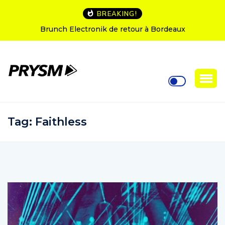
BREAKING!
lectronik de retour à Bordeaux
L’Amnesia Ibiza fê
so
Tag:
Faithless