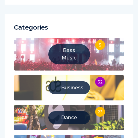
Categories
5
Bass
Music
52
Business
23
Dance