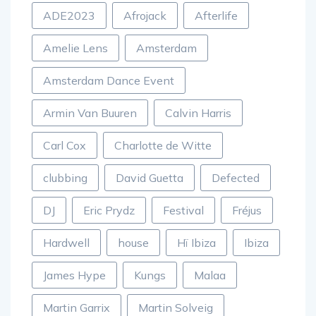
ADE2023
Afrojack
Afterlife
Amelie Lens
Amsterdam
Amsterdam Dance Event
Armin Van Buuren
Calvin Harris
Carl Cox
Charlotte de Witte
clubbing
David Guetta
Defected
DJ
Eric Prydz
Festival
Fréjus
Hardwell
house
Hï Ibiza
Ibiza
James Hype
Kungs
Malaa
Martin Garrix
Martin Solveig