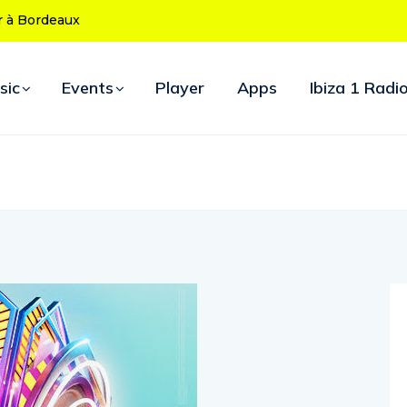
fête ses 50 ans : le
soirées d’ouverture
sic
Events
Player
Apps
Ibiza 1 Radi