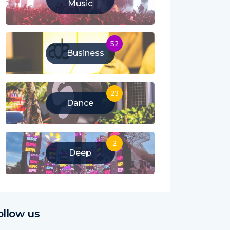
Music
52
Business
23
Dance
2
Deep
ollow us