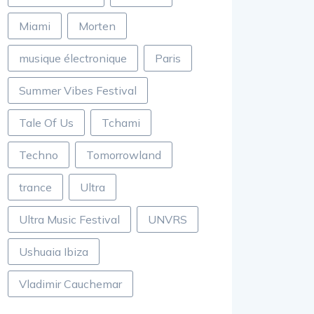
Miami
Morten
musique électronique
Paris
Summer Vibes Festival
Tale Of Us
Tchami
Techno
Tomorrowland
trance
Ultra
Ultra Music Festival
UNVRS
Ushuaia Ibiza
Vladimir Cauchemar