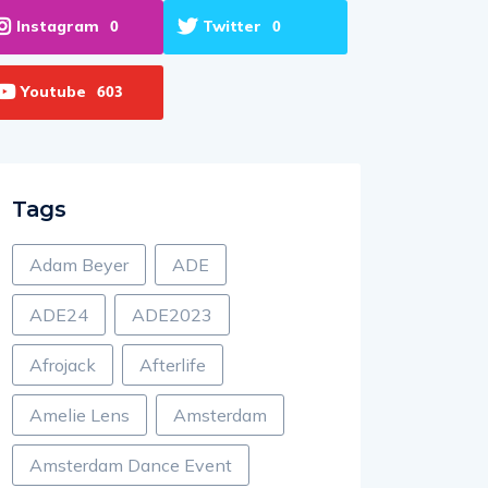
Instagram
Twitter
0
0
Youtube
603
Tags
Adam Beyer
ADE
ADE24
ADE2023
Afrojack
Afterlife
Amelie Lens
Amsterdam
Amsterdam Dance Event