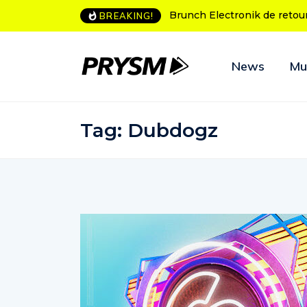
Brunch Electronik de retour à Bordeaux
L’Amnesia Ibiza 
BREAKING!
programme des 
News
Mu
Tag:
Dubdogz