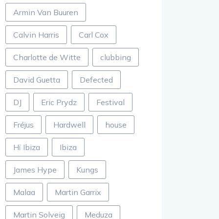
Armin Van Buuren
Calvin Harris
Carl Cox
Charlotte de Witte
clubbing
David Guetta
Defected
DJ
Eric Prydz
Festival
Fréjus
Hardwell
house
Hï Ibiza
Ibiza
James Hype
Kungs
Malaa
Martin Garrix
Martin Solveig
Meduza