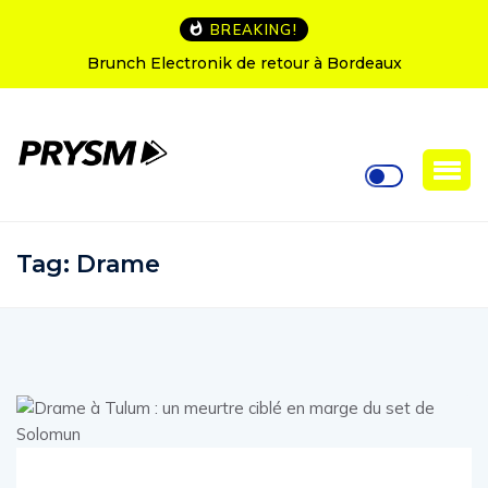
BREAKING!
aux
L’Amnesia Ibiza fête ses 50 ans : le programm
soirées d’ouverture
Tag:
Drame