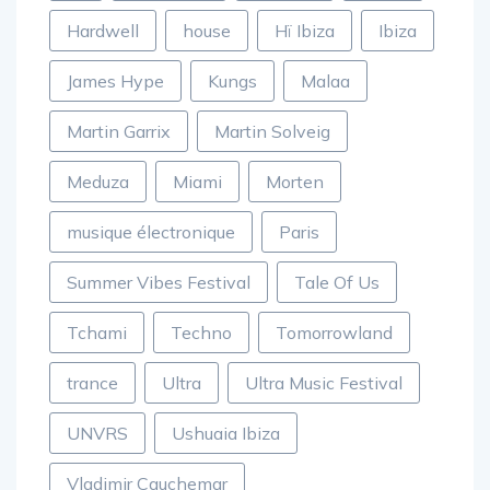
Hardwell
house
Hï Ibiza
Ibiza
James Hype
Kungs
Malaa
Martin Garrix
Martin Solveig
Meduza
Miami
Morten
musique électronique
Paris
Summer Vibes Festival
Tale Of Us
Tchami
Techno
Tomorrowland
trance
Ultra
Ultra Music Festival
UNVRS
Ushuaia Ibiza
Vladimir Cauchemar