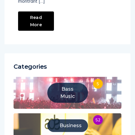
montrant […]
Read
More
Categories
5
Bass
Music
52
Business