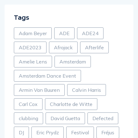
Tags
Adam Beyer
ADE
ADE24
ADE2023
Afrojack
Afterlife
Amelie Lens
Amsterdam
Amsterdam Dance Event
Armin Van Buuren
Calvin Harris
Carl Cox
Charlotte de Witte
clubbing
David Guetta
Defected
DJ
Eric Prydz
Festival
Fréjus