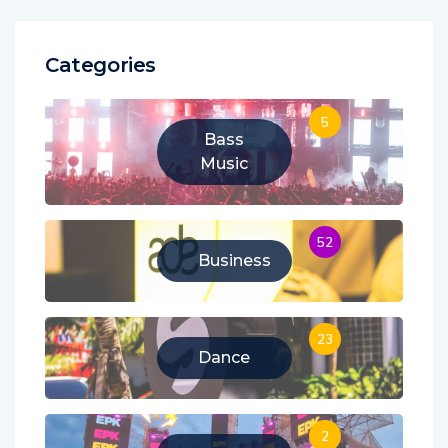
Categories
5
Bass
Music
52
Business
23
Dance
2