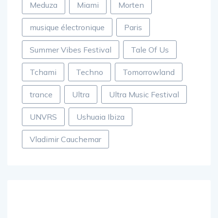
Meduza
Miami
Morten
musique électronique
Paris
Summer Vibes Festival
Tale Of Us
Tchami
Techno
Tomorrowland
trance
Ultra
Ultra Music Festival
UNVRS
Ushuaia Ibiza
Vladimir Cauchemar