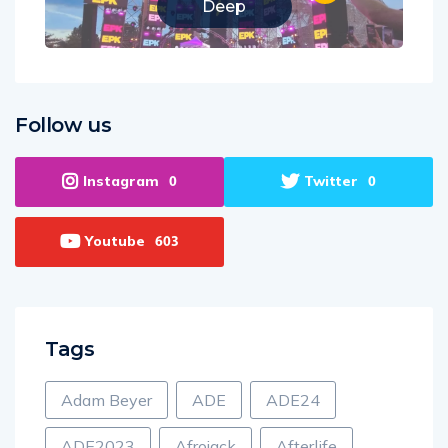
Deep
Follow us
Instagram
Twitter
0
0
Youtube
603
Tags
Adam Beyer
ADE
ADE24
ADE2023
Afrojack
Afterlife