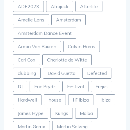
ADE2023
Afrojack
Afterlife
Amelie Lens
Amsterdam
Amsterdam Dance Event
Armin Van Buuren
Calvin Harris
Carl Cox
Charlotte de Witte
clubbing
David Guetta
Defected
DJ
Eric Prydz
Festival
Fréjus
Hardwell
house
Hï Ibiza
Ibiza
James Hype
Kungs
Malaa
Martin Garrix
Martin Solveig