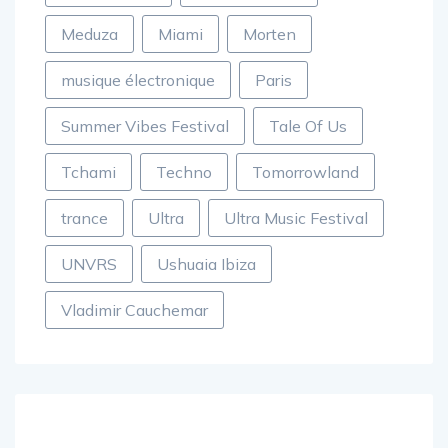
Meduza
Miami
Morten
musique électronique
Paris
Summer Vibes Festival
Tale Of Us
Tchami
Techno
Tomorrowland
trance
Ultra
Ultra Music Festival
UNVRS
Ushuaia Ibiza
Vladimir Cauchemar