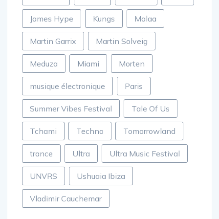
Hardwell
house
Hï Ibiza
Ibiza
James Hype
Kungs
Malaa
Martin Garrix
Martin Solveig
Meduza
Miami
Morten
musique électronique
Paris
Summer Vibes Festival
Tale Of Us
Tchami
Techno
Tomorrowland
trance
Ultra
Ultra Music Festival
UNVRS
Ushuaia Ibiza
Vladimir Cauchemar