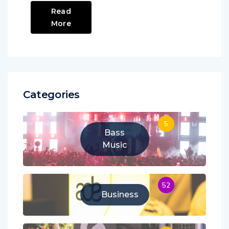
Read
More
Categories
5
Bass
Music
52
Business