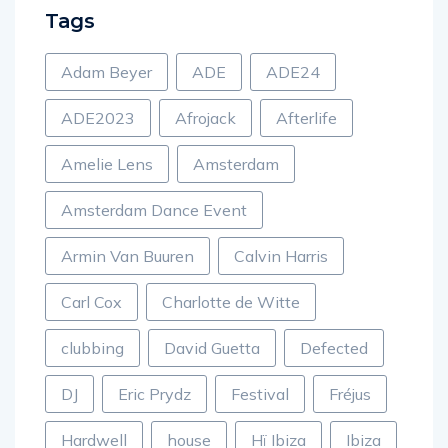
Tags
Adam Beyer
ADE
ADE24
ADE2023
Afrojack
Afterlife
Amelie Lens
Amsterdam
Amsterdam Dance Event
Armin Van Buuren
Calvin Harris
Carl Cox
Charlotte de Witte
clubbing
David Guetta
Defected
DJ
Eric Prydz
Festival
Fréjus