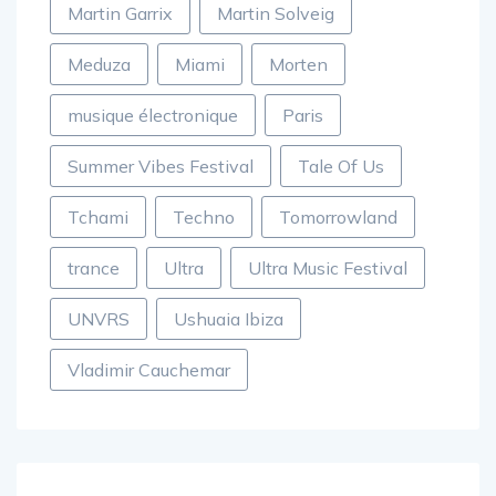
Martin Garrix
Martin Solveig
Meduza
Miami
Morten
musique électronique
Paris
Summer Vibes Festival
Tale Of Us
Tchami
Techno
Tomorrowland
trance
Ultra
Ultra Music Festival
UNVRS
Ushuaia Ibiza
Vladimir Cauchemar