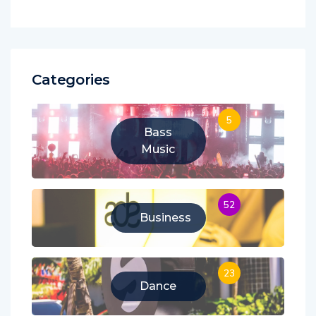
Categories
5
Bass
Music
52
Business
23
Dance