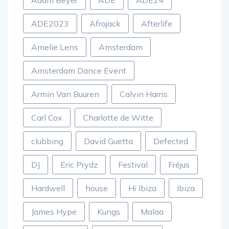
Adam Beyer
ADE
ADE24
ADE2023
Afrojack
Afterlife
Amelie Lens
Amsterdam
Amsterdam Dance Event
Armin Van Buuren
Calvin Harris
Carl Cox
Charlotte de Witte
clubbing
David Guetta
Defected
DJ
Eric Prydz
Festival
Fréjus
Hardwell
house
Hï Ibiza
Ibiza
James Hype
Kungs
Malaa