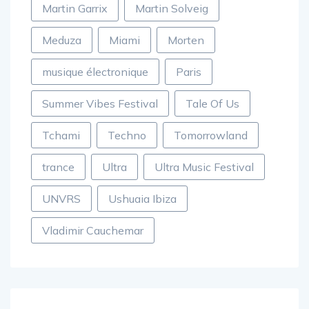
Martin Garrix
Martin Solveig
Meduza
Miami
Morten
musique électronique
Paris
Summer Vibes Festival
Tale Of Us
Tchami
Techno
Tomorrowland
trance
Ultra
Ultra Music Festival
UNVRS
Ushuaia Ibiza
Vladimir Cauchemar