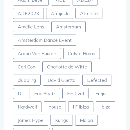
Adam Beyer
ADE
ADE24
ADE2023
Afrojack
Afterlife
Amelie Lens
Amsterdam
Amsterdam Dance Event
Armin Van Buuren
Calvin Harris
Carl Cox
Charlotte de Witte
clubbing
David Guetta
Defected
DJ
Eric Prydz
Festival
Fréjus
Hardwell
house
Hï Ibiza
Ibiza
James Hype
Kungs
Malaa