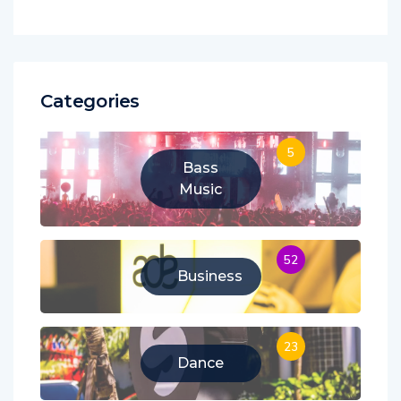
Categories
5
Bass
Music
52
Business
23
Dance