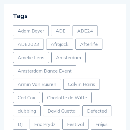
Tags
Adam Beyer
ADE
ADE24
ADE2023
Afrojack
Afterlife
Amelie Lens
Amsterdam
Amsterdam Dance Event
Armin Van Buuren
Calvin Harris
Carl Cox
Charlotte de Witte
clubbing
David Guetta
Defected
DJ
Eric Prydz
Festival
Fréjus