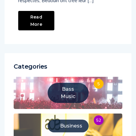
respectés, Bedouin ont créé leur […]
Read
More
Categories
5
Bass
Music
52
Business