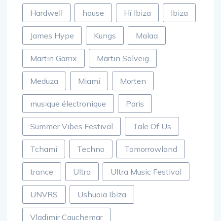
Hardwell
house
Hï Ibiza
Ibiza
James Hype
Kungs
Malaa
Martin Garrix
Martin Solveig
Meduza
Miami
Morten
musique électronique
Paris
Summer Vibes Festival
Tale Of Us
Tchami
Techno
Tomorrowland
trance
Ultra
Ultra Music Festival
UNVRS
Ushuaia Ibiza
Vladimir Cauchemar