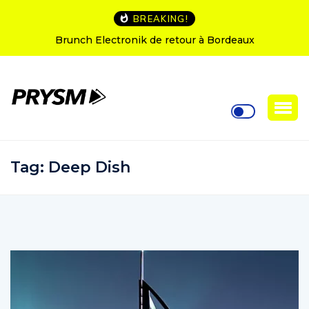
BREAKING!
L’Amnesia Ibiza fête ses 50 ans : le programme des
soirées d’ouverture
Tag:
Deep Dish