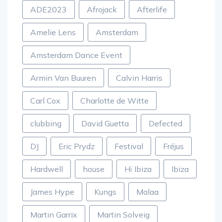
ADE2023
Afrojack
Afterlife
Amelie Lens
Amsterdam
Amsterdam Dance Event
Armin Van Buuren
Calvin Harris
Carl Cox
Charlotte de Witte
clubbing
David Guetta
Defected
DJ
Eric Prydz
Festival
Fréjus
Hardwell
house
Hï Ibiza
Ibiza
James Hype
Kungs
Malaa
Martin Garrix
Martin Solveig