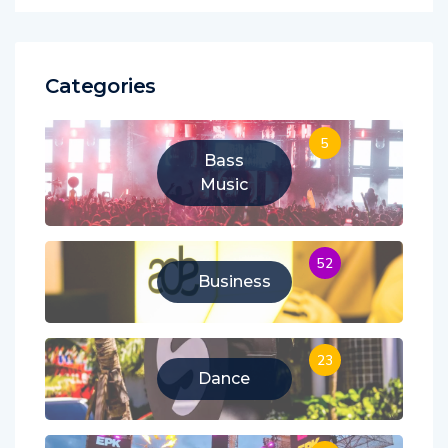
Categories
5
Bass
Music
52
Business
23
Dance