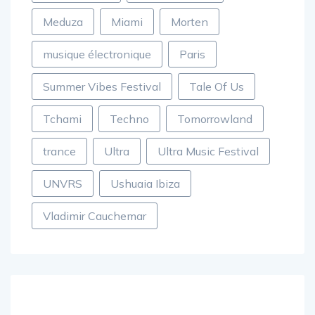
Meduza
Miami
Morten
musique électronique
Paris
Summer Vibes Festival
Tale Of Us
Tchami
Techno
Tomorrowland
trance
Ultra
Ultra Music Festival
UNVRS
Ushuaia Ibiza
Vladimir Cauchemar