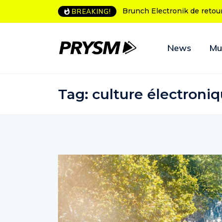
Brunch Electronik de retour à Bordeaux
L’Amnesia Ibiza fête 
BREAKING!
programme des soiré
News
Mu
Tag:
culture électroni