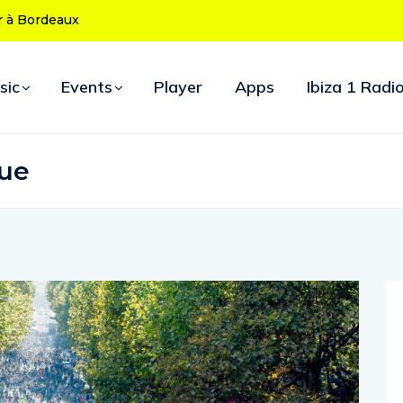
ses 50 ans : le
es d’ouverture
sic
Events
Player
Apps
Ibiza 1 Radi
que