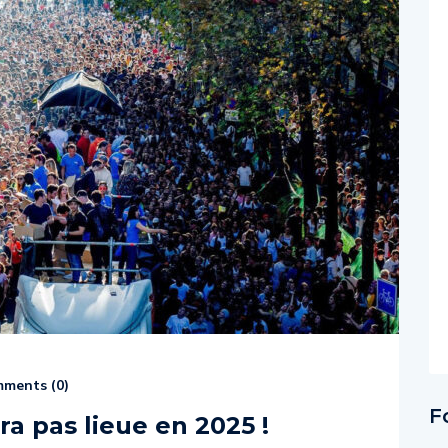
ments (
0
)
F
a pas lieue en 2025 !