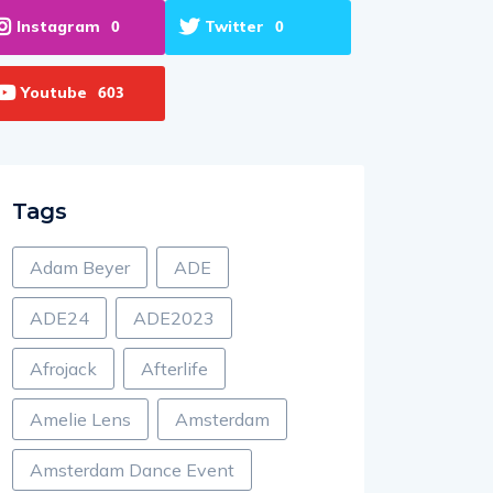
Instagram
Twitter
0
0
Youtube
603
Tags
Adam Beyer
ADE
ADE24
ADE2023
Afrojack
Afterlife
Amelie Lens
Amsterdam
Amsterdam Dance Event