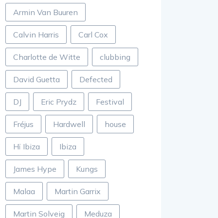
Armin Van Buuren
Calvin Harris
Carl Cox
Charlotte de Witte
clubbing
David Guetta
Defected
DJ
Eric Prydz
Festival
Fréjus
Hardwell
house
Hï Ibiza
Ibiza
James Hype
Kungs
Malaa
Martin Garrix
Martin Solveig
Meduza