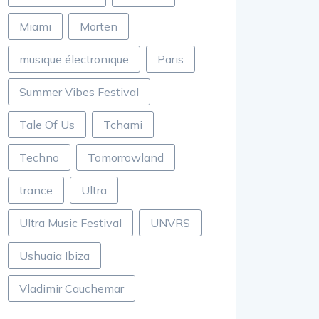
Miami
Morten
musique électronique
Paris
Summer Vibes Festival
Tale Of Us
Tchami
Techno
Tomorrowland
trance
Ultra
Ultra Music Festival
UNVRS
Ushuaia Ibiza
Vladimir Cauchemar