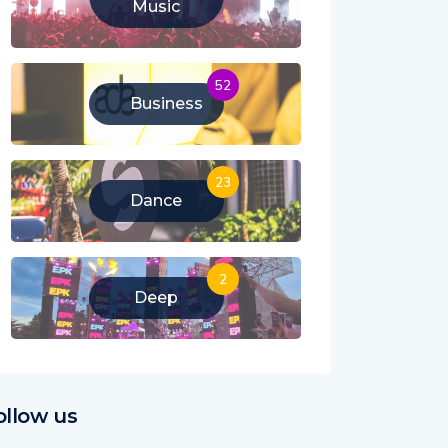
Music
52
Business
23
Dance
2
Deep
ollow us