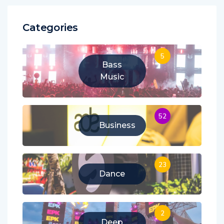
Categories
5
Bass
Music
52
Business
23
Dance
2
Deep