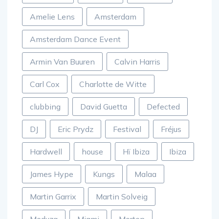
Amelie Lens
Amsterdam
Amsterdam Dance Event
Armin Van Buuren
Calvin Harris
Carl Cox
Charlotte de Witte
clubbing
David Guetta
Defected
DJ
Eric Prydz
Festival
Fréjus
Hardwell
house
Hï Ibiza
Ibiza
James Hype
Kungs
Malaa
Martin Garrix
Martin Solveig