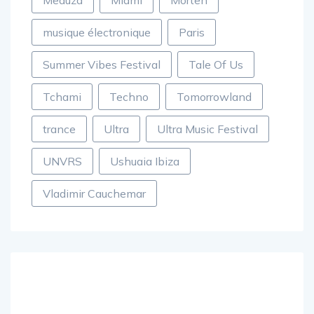
Meduza
Miami
Morten
musique électronique
Paris
Summer Vibes Festival
Tale Of Us
Tchami
Techno
Tomorrowland
trance
Ultra
Ultra Music Festival
UNVRS
Ushuaia Ibiza
Vladimir Cauchemar