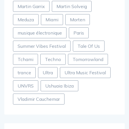
Martin Garrix
Martin Solveig
Meduza
Miami
Morten
musique électronique
Paris
Summer Vibes Festival
Tale Of Us
Tchami
Techno
Tomorrowland
trance
Ultra
Ultra Music Festival
UNVRS
Ushuaia Ibiza
Vladimir Cauchemar