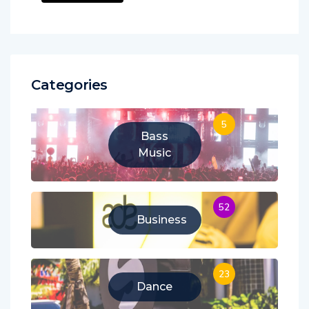
Categories
5
Bass
Music
52
Business
23
Dance