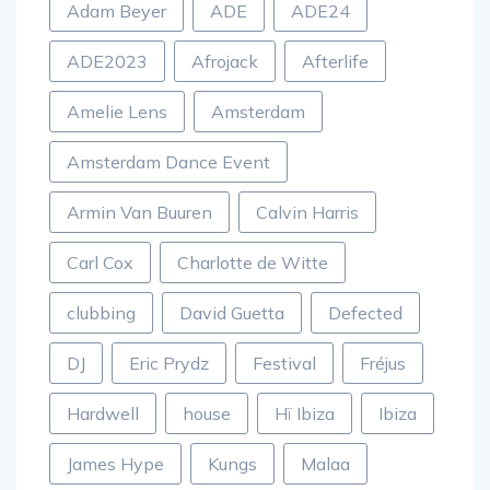
Adam Beyer
ADE
ADE24
ADE2023
Afrojack
Afterlife
Amelie Lens
Amsterdam
Amsterdam Dance Event
Armin Van Buuren
Calvin Harris
Carl Cox
Charlotte de Witte
clubbing
David Guetta
Defected
DJ
Eric Prydz
Festival
Fréjus
Hardwell
house
Hï Ibiza
Ibiza
James Hype
Kungs
Malaa