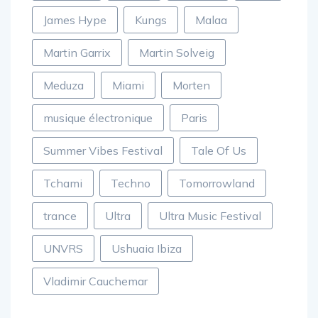
James Hype
Kungs
Malaa
Martin Garrix
Martin Solveig
Meduza
Miami
Morten
musique électronique
Paris
Summer Vibes Festival
Tale Of Us
Tchami
Techno
Tomorrowland
trance
Ultra
Ultra Music Festival
UNVRS
Ushuaia Ibiza
Vladimir Cauchemar