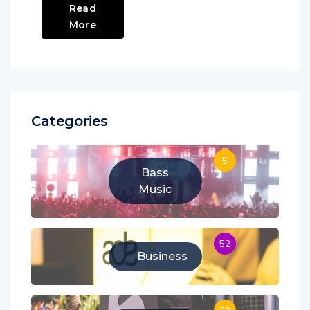
Read
More
Categories
5
Bass
Music
52
Business