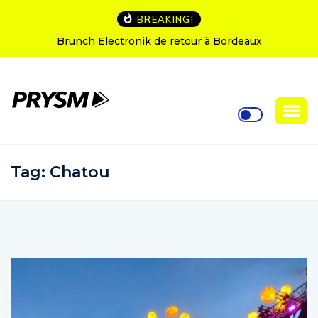
BREAKING!
L’Amnesia Ibiza fête ses 50 ans : le programme des
soirées d’ouverture
Tag:
Chatou