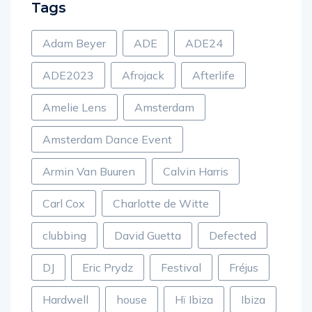
Tags
Adam Beyer
ADE
ADE24
ADE2023
Afrojack
Afterlife
Amelie Lens
Amsterdam
Amsterdam Dance Event
Armin Van Buuren
Calvin Harris
Carl Cox
Charlotte de Witte
clubbing
David Guetta
Defected
DJ
Eric Prydz
Festival
Fréjus
Hardwell
house
Hï Ibiza
Ibiza