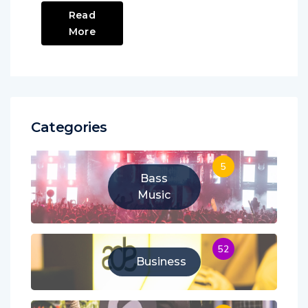
Read
More
Categories
5
Bass
Music
52
Business