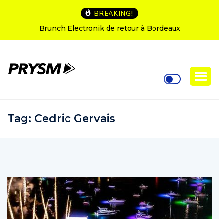
BREAKING!
L’Amnesia Ibiza fête ses 50 ans : le programme des
soirées d’ouverture
Tag:
Cedric Gervais