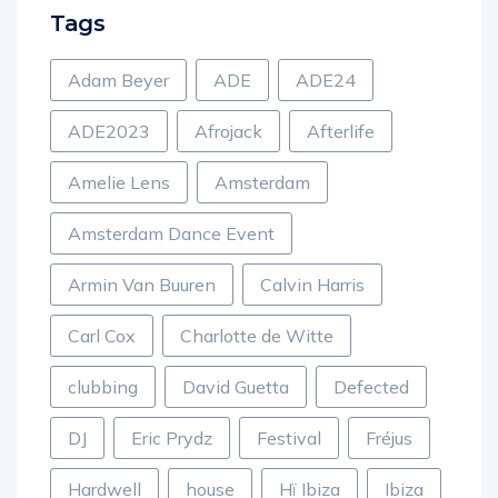
Tags
Adam Beyer
ADE
ADE24
ADE2023
Afrojack
Afterlife
Amelie Lens
Amsterdam
Amsterdam Dance Event
Armin Van Buuren
Calvin Harris
Carl Cox
Charlotte de Witte
clubbing
David Guetta
Defected
DJ
Eric Prydz
Festival
Fréjus