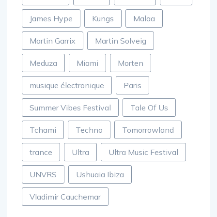
Hardwell
house
Hï Ibiza
Ibiza
James Hype
Kungs
Malaa
Martin Garrix
Martin Solveig
Meduza
Miami
Morten
musique électronique
Paris
Summer Vibes Festival
Tale Of Us
Tchami
Techno
Tomorrowland
trance
Ultra
Ultra Music Festival
UNVRS
Ushuaia Ibiza
Vladimir Cauchemar